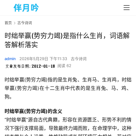
首页
古今诗词
时绌举赢(势穷力竭)是指什么生肖，词语解
答解析落实
admin
2026年5月29日 下午11:33
古今诗词
阅读 62
时绌举赢(势穷力竭)指的是生肖兔、生肖马、生肖鸡，时绌
举赢(势穷力竭)在十二生肖中代表的是生肖兔、马、鸡、
狗。  
时绌举赢(势穷力竭)的含义
“时绌举赢”源自古代典籍，形容在资源匮乏、形势不利的情
况下强行支撑局面，导致最终力竭而败，在命理学中，这种