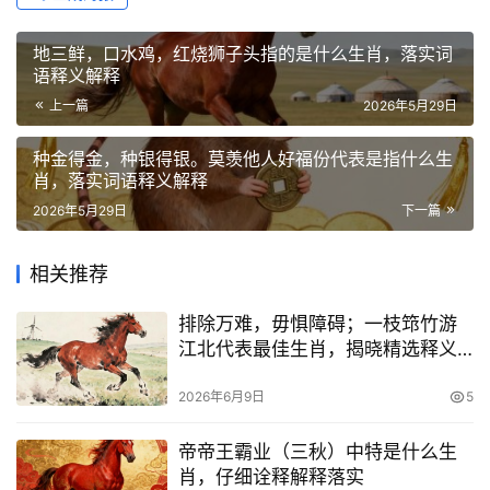
地三鲜，口水鸡，红烧狮子头指的是什么生肖，落实词
语释义解释
上一篇
2026年5月29日
种金得金，种银得银。莫羡他人好福份代表是指什么生
肖，落实词语释义解释
2026年5月29日
下一篇
相关推荐
排除万难，毋惧障碍；一枝筇竹游
江北代表最佳生肖，揭晓精选释义
解释
2026年6月9日
5
帝帝王霸业（三秋）中特是什么生
肖，仔细诠释解释落实