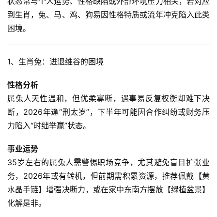
状态常与个人运势、性格缺陷或外部环境压力相关，若对应
到生肖，兔、马、鸡、狗易因性格特质或流年冲克陷入此类
困境。  
1、生肖兔：进退维谷的困境
性格分析
属兔人天性温和，但优柔寡断，遇事易反复权衡却难下决
断，2026年逢“刑太岁”，下半年可能因合作纠纷或财务压
力陷入“时绌举赢”状态。  
事业运势
35岁左右的属兔人需警惕职场竞争，尤其避免盲目扩张业
务，2026年或有转机，但前期需积累资源，推荐佩戴【黄
水晶手链】增强决断力，或在家中东南方摆放【绿植盆景】
化解是非。  