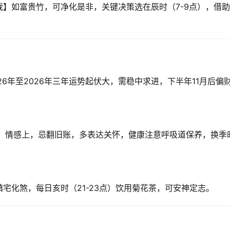
】如富贵竹，可净化是非，关键决策选在辰时（7-9点），借
6年至2026年三年运势起伏大，需稳中求进，下半年11月后偏
图，情感上，忌翻旧账，多表达关怀，健康注意呼吸道保养，换季
宅化煞，每日亥时（21-23点）饮用菊花茶，可安神定志。