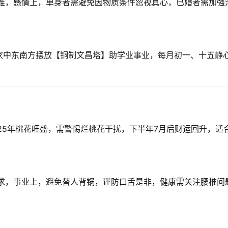
思维，感情上，单身者需避免因物质条件忽视真心，已婚者需加强
家中东南方摆放【铜制文昌塔】助学业事业，每月初一、十五静
25年桃花旺盛，需警惕烂桃花干扰，下半年7月后财运回升，适
需求，事业上，避免替人背锅，谨防口舌是非，健康需关注腰椎问