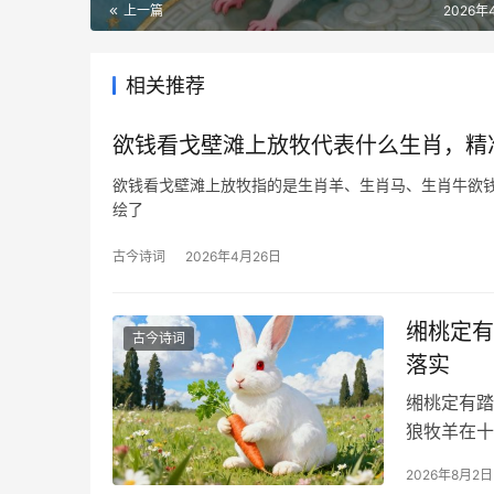
上一篇
2026年
相关推荐
欲钱看戈壁滩上放牧代表什么生肖，精
欲钱看戈壁滩上放牧指的是生肖羊、生肖马、生肖牛欲
绘了
古今诗词
2026年4月26日
缃桃定有
古今诗词
落实
缃桃定有踏
狼牧羊在十
2026年8月2日