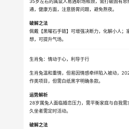
35岁左右的属鼠人易遇职场瓶颈，需打破固有
通，健康方面，注意肠胃问题，避免熬夜。
破解之法
佩戴【黑曜石手链】可增强决断力，化解小人；
想，可提升气场。
生肖兔：情动于心，利导于行
生肖兔温和重情，但易因情感牵绊陷入被动，20
作类项目，但需白纸黑字明确条款。
运势解析
28岁属兔人面临婚恋压力，需平衡家庭与自我
久坐者需定时活动。
破解之法