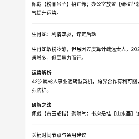
佩戴【粉晶吊坠】招正缘；办公室放置【绿植盆栽
气提升运势。
生肖蛇：利情双驱，谋定后动
生肖蛇敏锐冷静，但易因过度算计疏远贵人，202
遇增多，但需量力而行。
运势解析
42岁属蛇人事业遇转型契机，跨界合作有利可
强防护。
破解之法
佩戴【黄玉戒指】聚财气；书房悬挂【山水画】镇
关键时间节点与通用建议