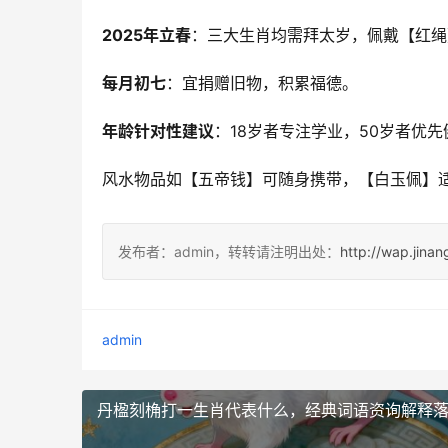
2025年立春
：三大生肖均需拜太岁，佩戴【红绳
每月初七
：宜捐赠旧物，积累福德。
年龄针对性建议
：18岁者专注学业，50岁者优
风水物品如【五帝钱】可随身携带，【白玉佩】
发布者：admin，转转请注明出处：
http://wap.jina
admin
丹楹刻桷打一生肖代表什么，经典词语资询解释