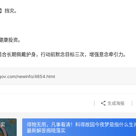
】挡灾。
先健康投资。
适合长期佩戴护身，行动前默念目标三次，增强意念牵引力。
ngov.com/newinfo/4854.html
生成海报
落实
得物无用，凡事看清！料得故园今夜梦是指什么生
最新解答揭晓落实