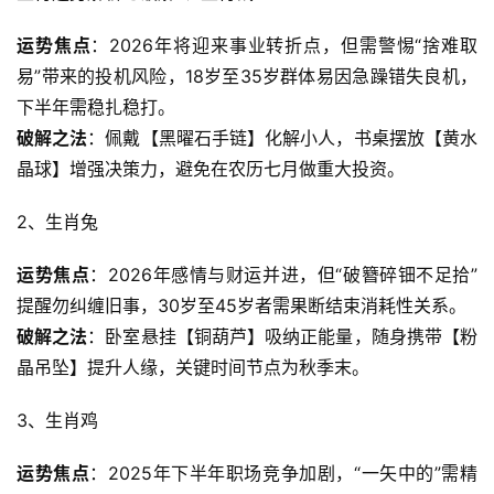
运势焦点
：2026年将迎来事业转折点，但需警惕“捨难取
易”带来的投机风险，18岁至35岁群体易因急躁错失良机，
下半年需稳扎稳打。
破解之法
：佩戴【黑曜石手链】化解小人，书桌摆放【黄水
晶球】增强决策力，避免在农历七月做重大投资。  
2、生肖兔
运势焦点
：2026年感情与财运并进，但“破簪碎钿不足拾”
提醒勿纠缠旧事，30岁至45岁者需果断结束消耗性关系。
破解之法
：卧室悬挂【铜葫芦】吸纳正能量，随身携带【粉
晶吊坠】提升人缘，关键时间节点为秋季末。  
3、生肖鸡
运势焦点
：2025年下半年职场竞争加剧，“一矢中的”需精