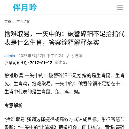
首页
古今诗词
捨难取易，一矢中的；破簪碎钿不足拾指代
表是什么生肖，答案诠释解释落实
admin
2026年5月27日 下午11:24
古今诗词
阅读 25
捨难取易,一矢中的；破簪碎钿不足拾指的是生肖鼠、生肖
兔、生肖鸡，捨难取易，一矢中的；破簪碎钿不足拾在十二
生肖中代表的是生肖鼠、兔、鸡、狗。  
寓意解析
“捨难取易”强调选择捷径或高效方式达成目标，象征智慧与
果断；“一矢中的”比喻精准把握机会，直击核心，而“破簪碎