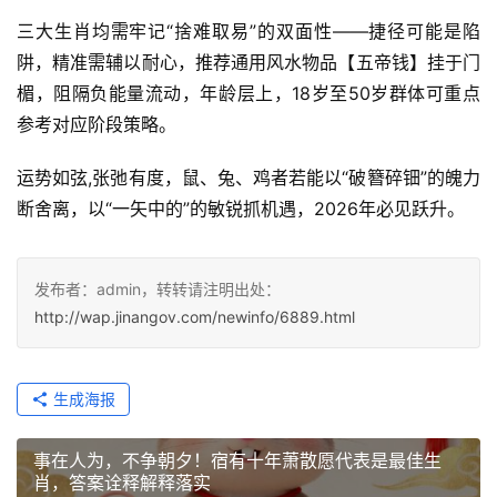
三大生肖均需牢记“捨难取易”的双面性——捷径可能是陷
阱，精准需辅以耐心，推荐通用风水物品【五帝钱】挂于门
楣，阻隔负能量流动，年龄层上，18岁至50岁群体可重点
参考对应阶段策略。  
运势如弦,张弛有度，鼠、兔、鸡者若能以“破簪碎钿”的魄力
断舍离，以“一矢中的”的敏锐抓机遇，2026年必见跃升。
发布者：admin，转转请注明出处：
http://wap.jinangov.com/newinfo/6889.html
生成海报
事在人为，不争朝夕！宿有十年萧散愿代表是最佳生
肖，答案诠释解释落实