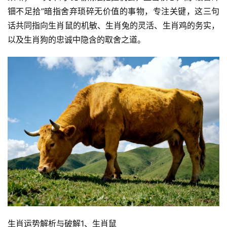
钿不足拾”暗指舍弃琐碎无价值的事物，专注关键，这三句
话共同指向生肖鼠的机敏、生肖兔的灵活、生肖鸡的务实，
以及生肖狗的忠诚中隐含的取舍之道。  
生肖运势解析与破解1、生肖鼠