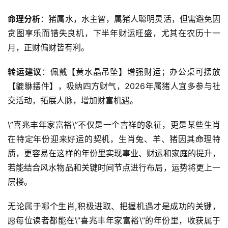
命理分析
：猪属水，水主智，属猪人聪明灵活，但需避免因
贪图享乐而错失良机，下半年财运旺盛，尤其在农历十一
月，正财偏财皆有利。  
转运建议
：佩戴【黄水晶吊坠】增强财运；办公桌可摆放
【貔貅摆件】，吸纳四方财气，2026年属猪人宜多参与社
交活动，拓展人脉，增加财富机遇。  
\”喜兆丰年家富裕\”不仅是一个吉祥的象征，更是某些生肖
在特定年份迎来好运的契机，生肖兔、羊、猪因其命理特
质，更容易在这样的年份里实现事业、财运和家庭的提升，
若能结合风水物品和关键时间节点进行布局，运势将更上一
层楼。  
无论属于哪个生肖,积极进取、把握机遇才是成功的关键，
愿每位读者都能在\”喜兆丰年家富裕\”的年份里，收获属于