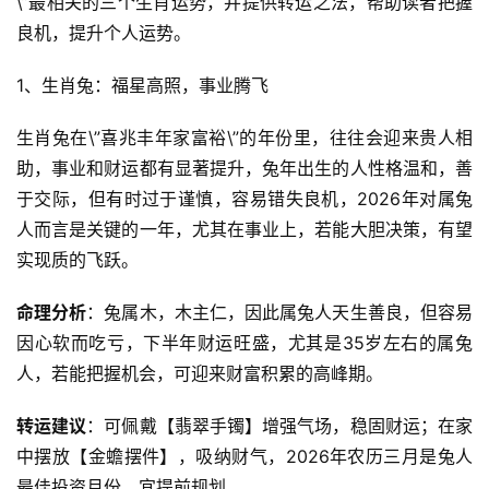
\”最相关的三个生肖运势，并提供转运之法，帮助读者把握
良机，提升个人运势。  
1、生肖兔：福星高照，事业腾飞
生肖兔在\”喜兆丰年家富裕\”的年份里，往往会迎来贵人相
助，事业和财运都有显著提升，兔年出生的人性格温和，善
于交际，但有时过于谨慎，容易错失良机，2026年对属兔
人而言是关键的一年，尤其在事业上，若能大胆决策，有望
实现质的飞跃。  
命理分析
：兔属木，木主仁，因此属兔人天生善良，但容易
因心软而吃亏，下半年财运旺盛，尤其是35岁左右的属兔
人，若能把握机会，可迎来财富积累的高峰期。  
转运建议
：可佩戴【翡翠手镯】增强气场，稳固财运；在家
中摆放【金蟾摆件】，吸纳财气，2026年农历三月是兔人
最佳投资月份，宜提前规划。  