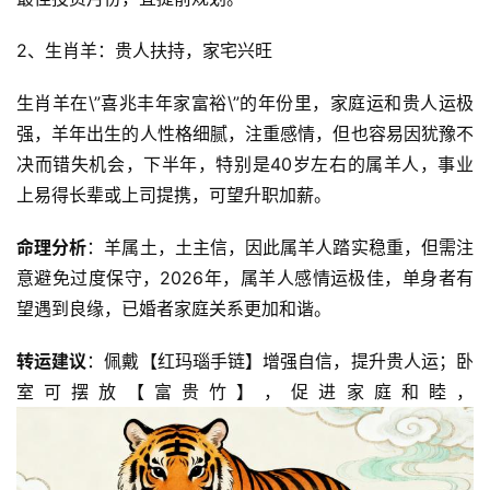
2、生肖羊：贵人扶持，家宅兴旺
生肖羊在\”喜兆丰年家富裕\”的年份里，家庭运和贵人运极
强，羊年出生的人性格细腻，注重感情，但也容易因犹豫不
决而错失机会，下半年，特别是40岁左右的属羊人，事业
上易得长辈或上司提携，可望升职加薪。  
命理分析
：羊属土，土主信，因此属羊人踏实稳重，但需注
意避免过度保守，2026年，属羊人感情运极佳，单身者有
望遇到良缘，已婚者家庭关系更加和谐。  
转运建议
：佩戴【红玛瑙手链】增强自信，提升贵人运；卧
室可摆放【富贵竹】，促进家庭和睦，