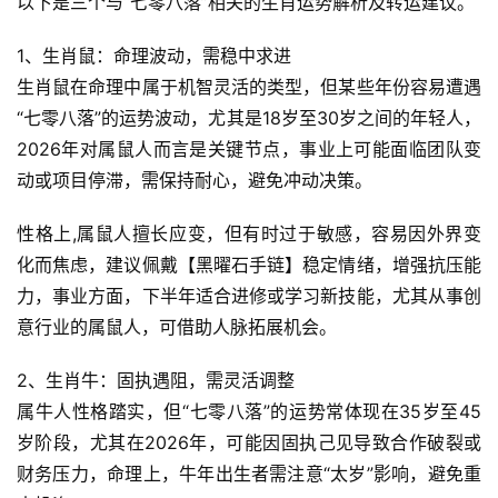
以下是三个与“七零八落”相关的生肖运势解析及转运建议。  
1、生肖鼠：命理波动，需稳中求进
生肖鼠在命理中属于机智灵活的类型，但某些年份容易遭遇
“七零八落”的运势波动，尤其是18岁至30岁之间的年轻人，
2026年对属鼠人而言是关键节点，事业上可能面临团队变
动或项目停滞，需保持耐心，避免冲动决策。  
性格上,属鼠人擅长应变，但有时过于敏感，容易因外界变
化而焦虑，建议佩戴【黑曜石手链】稳定情绪，增强抗压能
力，事业方面，下半年适合进修或学习新技能，尤其从事创
意行业的属鼠人，可借助人脉拓展机会。  
2、生肖牛：固执遇阻，需灵活调整
属牛人性格踏实，但“七零八落”的运势常体现在35岁至45
岁阶段，尤其在2026年，可能因固执己见导致合作破裂或
财务压力，命理上，牛年出生者需注意“太岁”影响，避免重