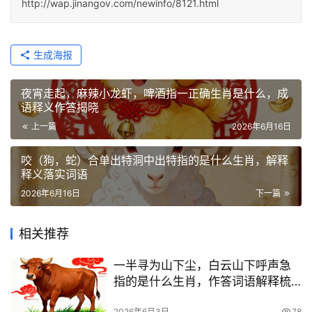
http://wap.jinangov.com/newinfo/8121.html
生成海报
夜宵走起，麻辣小龙虾，啤酒指一正确生肖是什么，成
语释义作答揭晓
上一篇
2026年6月16日
咬（狗，蛇）合单出特洞中出特指的是什么生肖，解释
释义落实词语
2026年6月16日
下一篇
相关推荐
一半寻为山下尘，白云山下呼声急
指的是什么生肖，作答词语解释梳
理
2026年6月3日
78