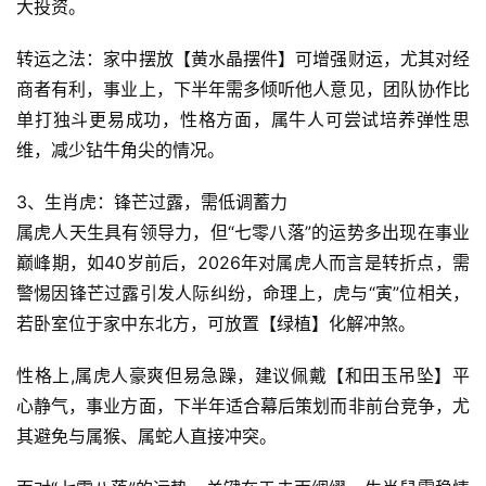
大投资。  
转运之法：家中摆放【黄水晶摆件】可增强财运，尤其对经
商者有利，事业上，下半年需多倾听他人意见，团队协作比
单打独斗更易成功，性格方面，属牛人可尝试培养弹性思
维，减少钻牛角尖的情况。  
3、生肖虎：锋芒过露，需低调蓄力
属虎人天生具有领导力，但“七零八落”的运势多出现在事业
巅峰期，如40岁前后，2026年对属虎人而言是转折点，需
警惕因锋芒过露引发人际纠纷，命理上，虎与“寅”位相关，
若卧室位于家中东北方，可放置【绿植】化解冲煞。  
性格上,属虎人豪爽但易急躁，建议佩戴【和田玉吊坠】平
心静气，事业方面，下半年适合幕后策划而非前台竞争，尤
其避免与属猴、属蛇人直接冲突。  