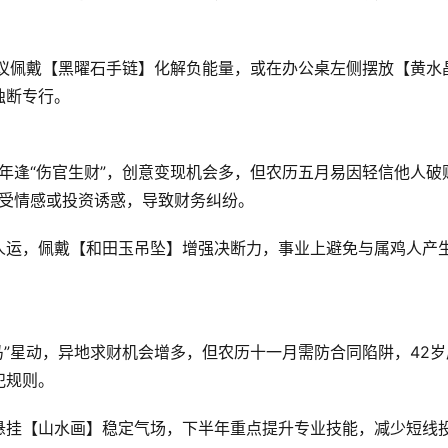
建议佩戴【黑曜石手链】化解负能量，或在办公桌左侧摆放【黄水
断专行。  
5年逢“伤官生财”，创意变现机会多，但农历五月易因轻信他人破
受情感或投资诱惑，导致财务纠纷。  
人运，佩戴【和田玉吊坠】增强决断力，事业上避免与属鸡人产
马”星动，异地求财机会增多，但农历十一月需防合同陷阱，42岁
规则。  
悬挂【山水画】稳定气场，下半年重点提升专业技能，减少短线