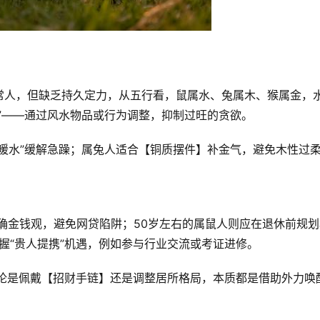
常人，但缺乏持久定力，从五行看，鼠属水、兔属木、猴属金，
”——通过风水物品或行为调整，抑制过旺的贪欲。  
暖水”缓解急躁；属兔人适合【铜质摆件】补金气，避免木性过
  
正确金钱观，避免网贷陷阱；50岁左右的属鼠人则应在退休前规划
握“贵人提携”机遇，例如参与行业交流或考证进修。  
无论是佩戴【招财手链】还是调整居所格局，本质都是借助外力唤