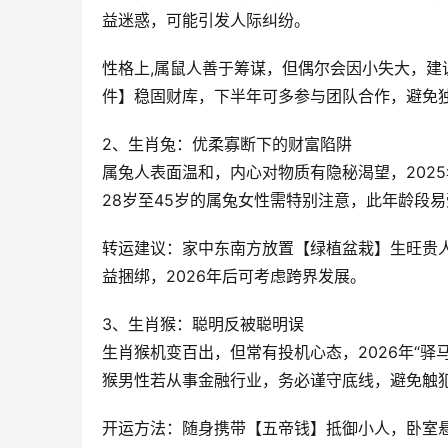
益迷惑，可能引发人际纠纷。  
性格上,属鼠人善于筹谋，但偶尔会因小失大，
件】稳固财库，下半年可多参与团队合作，避免独
2、生肖兔：优柔寡断下的财富陷阱
属兔人表面温和，内心对物质有隐秘渴望，202
28岁至45岁的属兔女性需特别注意，此年龄段易
转运建议：家中东南方放置【绿植盆栽】生旺贵
益捆绑，2026年后可考虑跨界发展。  
3、生肖猴：聪明反被聪明误
生肖猴机变百出，但常有投机心态，2026年“驿
猴男性若从事金融行业，务必谨守底线，避免触犯
开运方法：随身携带【五帝钱】抵御小人，卧室