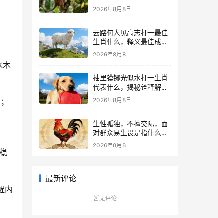
么，词语解答解析落实
2026年8月8日
云路何人见高志打一最佳
生肖什么，释义最佳成语
解释!
2026年8月8日
水木
袖里镆铘光似水打一生肖
代表什么，揭秘诠释解析
落实
2026年8月8日
柔；
生性孤独，不擅交际，面
对群众易生畏是指什么生
肖，经典词语资询解释落
2026年8月8日
实
稳
最新评论
醒内
暂无评论