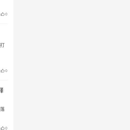
0
打
0
释
落
0