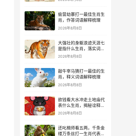
偷营劫寨打一最佳生肖生
肖，作答词语解释梳理
2026年8月8日
大强壮的身躯浪迹天涯七
是指什么生肖，落实词语
释义解释
2026年8月8日
敲牛宰马猜打一最佳的生
肖，释义词语解释梳理
2026年8月8日
欲钱看大水冲走土地庙代
表什么生肖，揭秘诠释解
析落实
2026年8月8日
还叱楫师看五两，千条金
缕万条丝打一生肖代表什