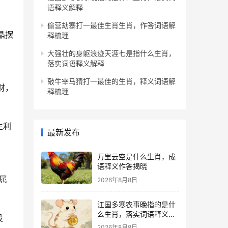
语释义解释
偷营劫寨打一最佳生肖生肖，作答词语解
晶摆
释梳理
大强壮的身躯浪迹天涯七是指什么生肖，
落实词语释义解释
敲牛宰马猜打一最佳的生肖，释义词语解
财，
释梳理
生利
最新发布
万里云空是什么生肖，成
语释义作答揭晓
属
2026年8月8日
江国多寒农事晚指的是什
么生肖，落实词语释义解
投
释
2026年8月8日