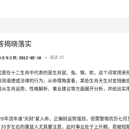
答揭晓落实
•
阅读 25
起意在十二生肖中代表的是生肖鼠、兔、猴、蛇，这个词常用来
违背道德或法律的行为，从命理角度看，某些生肖天生对金钱敏
将从生肖运势、性格解析、事业建议等方面展开分析，并给出实
26年流年逢“天财”星入命，正偏财运势强劲，但需警惕农历七月
，35岁左右的属鼠人尤其要注意，此时事业处于上升期，若被短