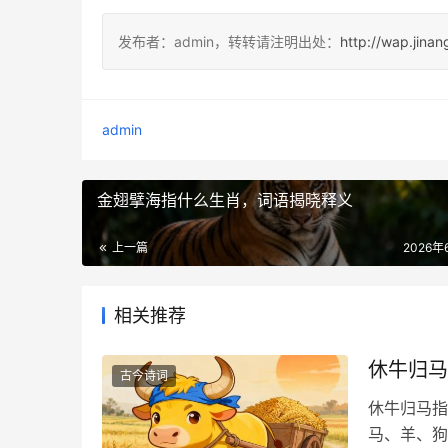
发布者：admin，转转请注明出处：
http://wap.jina
admin
金翅擘海指什么生肖，词语揭晓释义
上一篇
2026年
相关推荐
休牛归马
古今诗词
休牛归马指