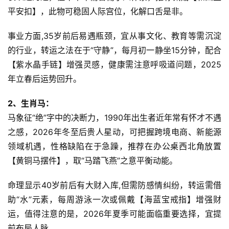
平安扣】，此物可稳固人际宫位，化解口舌是非。
事业方面,35岁前后易遇瓶颈，宜从事文化、教育等需沉淀
的行业，转运之法在于“守静”，每月初一静坐15分钟，配合
【紫水晶手链】增强灵感，健康需注意呼吸道问题，2025
年立春后运势回升。
2、生肖马：
马象征“绝”字中的决断力，1990年出生者近年常有怀才不遇
之感，2026年冬至后贵人星动，可把握跨境电商、新能源
领域机遇，性格缺陷在于急躁，推荐在办公桌西北角放置
【黄铜马摆件】，取“马踏飞燕”之意平衡动能。
命理显示40岁前后有大财入库,但需防感情纠纷，转运需借
助“水”元素，每周游泳一次或佩戴【海蓝宝戒指】增强财
运，值得注意的是，2026年夏季可能面临重要选择，宜提
前布局人脉。