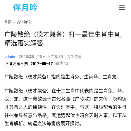
首页
古今诗词
广陵散绝（德才兼备）打一最佳生肖生肖,
精选落实解答
admin
2026年6月15日 上午8:36
古今诗词
阅读 13
广陵散绝（德才兼备）指的是生肖兔、生肖马、生肖龙，
广陵散绝（德才兼备）在十二生肖中代表的是生肖兔、马、
龙、蛇，这一典故源于古代名曲《广陵散》的失传，隐喻德
才兼备之人的稀缺性，在命理学中，与这一特质契合的生肖
往往兼具智慧与品格，其运势起伏也暗合天时人事，以下从
生肖解析、转运之法等角度展开探讨。