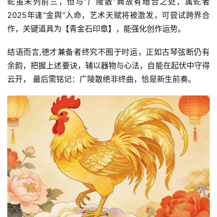
蛇虽未列前三，但与“广陵散”典故有暗合之处，属蛇者
2025年逢“金舆”入命，艺术天赋将被激发，可尝试跨界合
作，关键道具为【青金石印章】，能强化创作运势。
结语而言,德才兼备者终究不囿于时运，正如古琴弦断仍有
余韵，把握上述要诀，辅以器物与心法，自能在起伏中守得
云开， 最后需铭记：广陵散绝非终曲，恰是新生前奏。