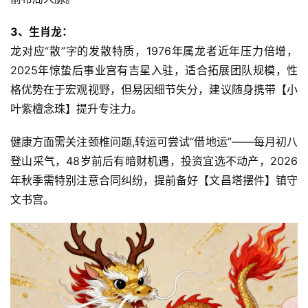
3、生肖龙：
龙对应“散”字的发散特质，1976年属龙者近年压力倍增，
2025年惊蛰后事业宫有吉星入驻，适合拓展团队规模，性
格优势在于宏观视野，但易因细节失分，建议随身携带【小
叶紫檀念珠】提升专注力。
健康方面需关注颈椎问题,转运可尝试“借地运”——每月初八
登山采气，48岁前后有暗财机遇，投资宜选不动产，2026
年秋季需特别注意合同纠纷，提前备好【文昌塔摆件】镇守
文书宫。