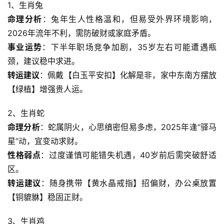
1、生肖兔
命理分析
：兔年生人性格温和，但易受外界环境影响，
2026年流年不利，需防破财或家庭矛盾。
事业运势
：下半年职场竞争加剧，35岁左右可能遭遇瓶
颈，建议稳中求进。
转运建议
：佩戴【白玉平安扣】化解是非，家中东南方摆放
【绿植】增强贵人运。
2、生肖蛇
命理分析
：蛇属阴火，心思缜密但易多虑，2025年逢“驿马
星”动，宜变动求财。
性格弱点
：过度谨慎可能错失机遇，40岁前后需突破舒适
区。
转运建议
：随身携带【黄水晶戒指】招偏财，办公桌放置
【铜貔貅】稳固正财。
3、生肖鸡