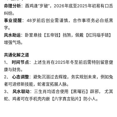
命理分析
：酉鸡逢“岁破”，2026年底至2025年初易有口舌
纠纷。
事业提醒
：48岁前后创业需谨慎，合作事项务必白纸黑
字。
风水助运
：卧室悬挂【五帝钱】挡煞，佩戴【红玛瑙手链】
增强气场。
共通化解之道
1、 
时间节点
：上述生肖在2025年冬至前后需特别留意健
康与财务。
2、 
心态调整
：避免沉溺过去辉煌，务实规划未来，例如兔
者可进修新技能，蛇者宜拓展人脉。
3、 
风水联动
：三生肖均适合使用【黑曜石】辟邪， 尤其
蛇、鸡者可在手机壳内嵌【六字真言贴片】防小人。