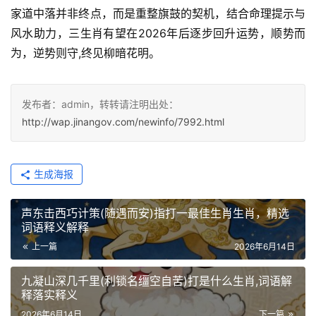
家道中落并非终点，而是重整旗鼓的契机，结合命理提示与
风水助力，三生肖有望在2026年后逐步回升运势，顺势而
为，逆势则守,终见柳暗花明。
发布者：admin，转转请注明出处：
http://wap.jinangov.com/newinfo/7992.html
生成海报
声东击西巧计策(随遇而安)指打一最佳生肖生肖，精选
词语释义解释
上一篇
2026年6月14日
九凝山深几千里(利锁名缰空自苦)打是什么生肖,词语解
释落实释义
2026年6月14日
下一篇