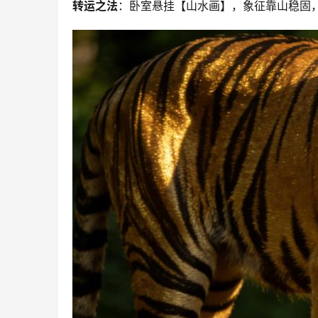
转运之法
：卧室悬挂【山水画】，象征靠山稳固