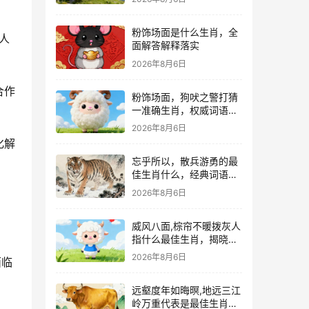
粉饰场面是什么生肖，全
人
面解答解释落实
2026年8月6日
合作
粉饰场面，狗吠之警打猜
一准确生肖，权威词语解
答落实
2026年8月6日
化解
忘乎所以，散兵游勇的最
佳生肖什么，经典词语资
询解释落实
2026年8月6日
威风八面,棕帘不暖拨灰人
指什么最佳生肖，揭晓词
语释义答案
2026年8月6日
面临
远壑度年如晦暝,地远三江
岭万重代表是最佳生肖，