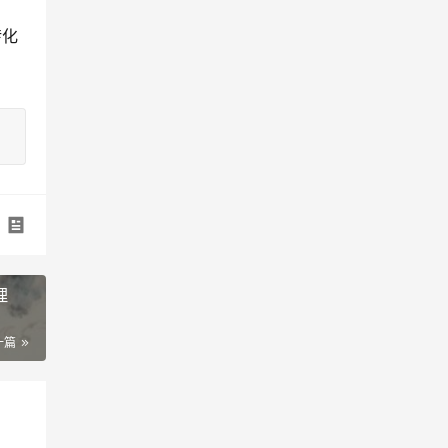
转化
理
一篇