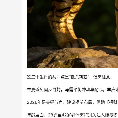
这三个生肖的共同点是“低头耕耘”，但需注意：
牛
要避免固步自封，
马
需平衡冲动与耐心，
羊
应
2026年是关键节点，建议提前布局，借助【招
年龄层面，28岁至42岁群体需特别关注人际与