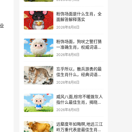
粉饰场面是什么生肖，全
面解答解释落实
业
2026年8月6日
粉饰场面，狗吠之警打猜
一准确生肖，权威词语解
答落实
2026年8月6日
忘乎所以，散兵游勇的最
佳生肖什么，经典词语资
询解释落实
2026年8月6日
威风八面,棕帘不暖拨灰人
指什么最佳生肖，揭晓词
语释义答案
2026年8月6日
远壑度年如晦暝,地远三江
岭万重代表是最佳生肖，