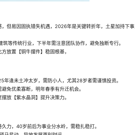
，但易因固执错失机遇，2026年是关键转折年，土星加持下事
、建筑等传统行业，下半年需注意团队协作，避免独断专行。
北方放置【铜牛摆件】稳固根基，
25年逢未土冲太岁，需防小人，尤其28岁者需谨慎投资。
需避免优柔寡断，明年春季有升迁机会。
室摆放【紫水晶洞】提升决策力。
持久力，40岁前后为事业分水岭，需稳扎稳打。
年驿马星动，异地发展更利财运。