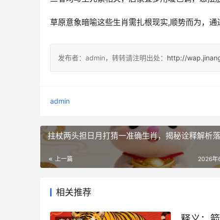
草原意象暗喻这些生肖需扎根现实,顺势而为，通
发布者：admin，转转请注明出处：
http://wap.jina
admin
拄杖两头担日月打猜一准确生肖，揭秘诠释解析
上一篇
2026年
相关推荐
释义：箭