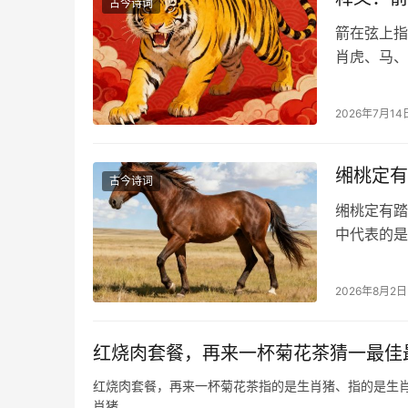
古今诗词
箭在弦上指
肖虎、马、
2026年7月14
缃桃定有
古今诗词
缃桃定有踏
中代表的是
2026年8月2日
红烧肉套餐，再来一杯菊花茶猜一最佳
红烧肉套餐，再来一杯菊花茶指的是生肖猪、指的是生
肖猪