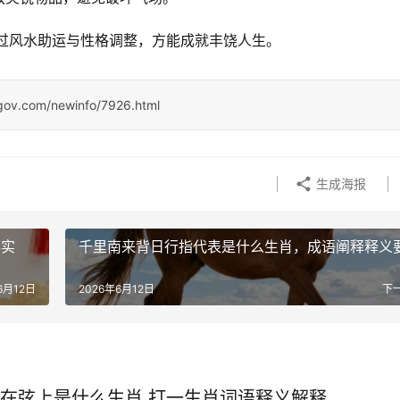
过风水助运与性格调整，方能成就丰饶人生。
ngov.com/newinfo/7926.html
生成海报
落实
千里南来背日行指代表是什么生肖，成语阐释释义
6月12日
2026年6月12日
下
在弦上是什么生肖,打一生肖词语释义解释