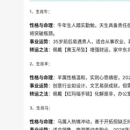
1、生肖牛：
性格与命理
：牛年生人踏实勤勉，天生具备责任感
将突破瓶颈。
事业运势
：35岁前后易遇贵人，适合从事农业
转运之法
：佩戴【黄玉吊坠】增强财运，家中东
2、生肖羊：
性格与命理
：羊属性格温和，实则心思缜密，20
事业运势
：创意行业如设计、文艺易获成就，但
转运之法
：佩戴【红玛瑙手链】化解是非，办公
3、生肖马：
性格与命理
：马属人热情冲动，善于开拓但缺乏
事业运势
：适合销售、旅游等动态职业，2026