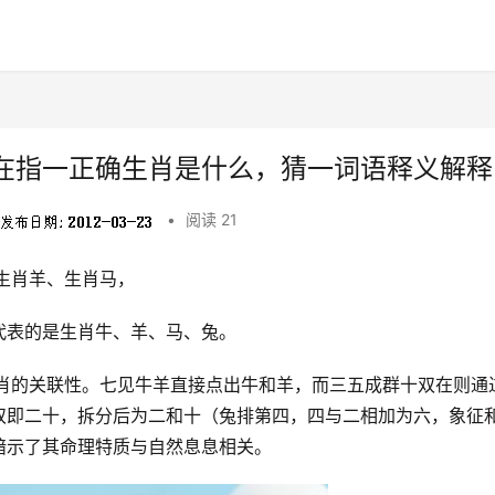
在指一正确生肖是什么，猜一词语释义解释
•
阅读 21
生肖羊、生肖马，
代表的是生肖牛、羊、马、兔。
生肖的关联性。七见牛羊直接点出牛和羊，而三五成群十双在则通
双即二十，拆分后为二和十（兔排第四，四与二相加为六，象征
暗示了其命理特质与自然息息相关。