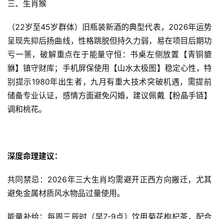
三、生肖猴
（22岁至45岁群体）旧瓶装新酒的典型代表，2026年运势
呈现先抑后扬曲线，性格跳脱但持久力弱，易在项目后期功
亏一篑，破解重点在于能量守恒：书桌左侧放置【青铜貔
貅】镇守财库；手机屏保使用【山水太极图】稳定心性，特
别提示1980年出生者，九月有重大技术突破机遇，需提前
储备专业认证，感情方面避免闪婚，建议佩戴【粉晶手链】
调和桃花。
深度命理建议：
共同禁忌：2026年三大生肖均需避开正西方向搬迁，尤其
避免金属材质风水物品过量使用。
能量补给：每周三辰时（早7-9点）饮用菊花枸杞茶，配合