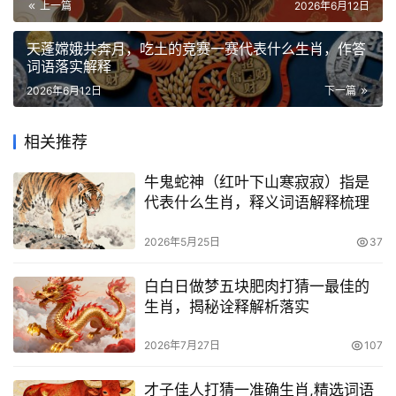
上一篇
2026年6月12日
天蓬嫦娥共奔月，吃土的竞赛一赛代表什么生肖，作答
词语落实解释
2026年6月12日
下一篇
相关推荐
牛鬼蛇神（红叶下山寒寂寂）指是
代表什么生肖，释义词语解释梳理
2026年5月25日
37
白白日做梦五块肥肉打猜一最佳的
生肖，揭秘诠释解析落实
2026年7月27日
107
才子佳人打猜一准确生肖,精选词语