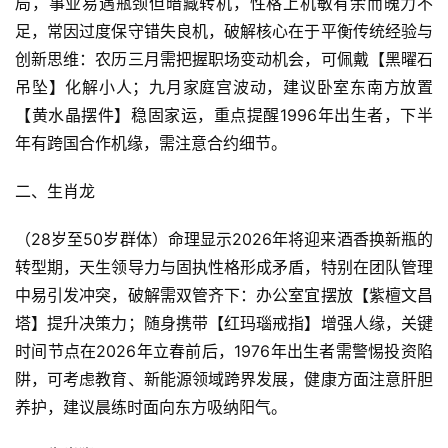
局，事业易遇瓶颈但暗藏转机，性格上机敏有余而魄力不
足，常因过度保守错失良机，破解核心在于平衡传统经验与
创新思维：农历三月需把握职场变动机会，可佩戴【黑曜石
吊坠】化解小人；九月家庭宫波动，建议卧室东南方放置
【黄水晶摆件】稳固家运，重点提醒1996年出生者，下半
年有跨国合作机缘，需注意合约细节。
二、生肖龙
（28岁至50岁群体）命理显示2026年将迎来酒香换新瓶的
转型期，天生领导力与固执性格形成矛盾，特别在团队管理
中易引发冲突，破解需双管齐下：办公室宜摆放【紫檀文昌
塔】提升决策力；随身携带【红玛瑙戒指】增强人缘，关键
时间节点在2026年立春前后，1976年出生者需警惕投资陷
阱，可考虑教育、新能源领域跨界发展，健康方面注意肝胆
养护，建议晨练时面向东方吸纳阳气。