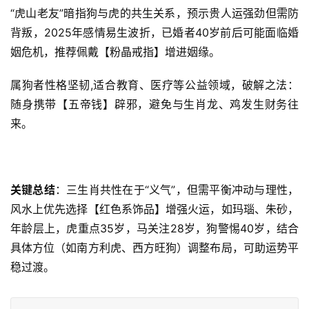
“虎山老友”暗指狗与虎的共生关系，预示贵人运强劲但需防
背叛，2025年感情易生波折，已婚者40岁前后可能面临婚
姻危机，推荐佩戴【粉晶戒指】增进姻缘。
属狗者性格坚韧,适合教育、医疗等公益领域，破解之法：
随身携带【五帝钱】辟邪，避免与生肖龙、鸡发生财务往
来。
关键总结
：三生肖共性在于“义气”，但需平衡冲动与理性，
风水上优先选择【红色系饰品】增强火运，如玛瑙、朱砂，
年龄层上，虎重点35岁，马关注28岁，狗警惕40岁，结合
具体方位（如南方利虎、西方旺狗）调整布局，可助运势平
稳过渡。