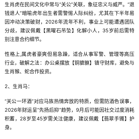
生肖虎在民间文化中常与“关公”关联，象征忠义与威严。“退
钱退人”暗喻虎年出生者需警惕人际纠纷，尤其在下半年易
因冲动决策破财，2026年流年不利，事业上可能遭遇团队
分歧，建议佩戴【黑曜石吊坠】化解小人，35岁前后需特
别注意合约细节。
性格上,属虎者豪爽但易急躁，适合从事军警、管理等高压
行业，破解之法：办公桌摆放【铜貔貅】镇守财库，避免与
生肖猴、蛇合作投资。
2、生肖马：
“关公一环酒”对应马族热情奔放的特质，但需防酒色误事，
2026年财运呈“先扬后抑”趋势，9月后可能因社交过度消耗
积蓄，28岁至45岁需关注健康，建议佩戴【翡翠手镯】护
身。