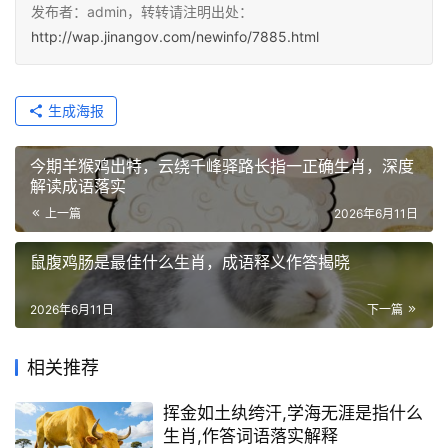
发布者：admin，转转请注明出处：
http://wap.jinangov.com/newinfo/7885.html
生成海报
今期羊猴鸡出特，云绕千峰驿路长指一正确生肖，深度
解读成语落实
上一篇
2026年6月11日
鼠腹鸡肠是最佳什么生肖，成语释义作答揭晓
2026年6月11日
下一篇
相关推荐
挥金如土纨绔汗,学海无涯是指什么
生肖,作答词语落实解释