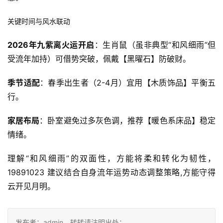
关键时间与风水联动
2026年九紫离火运开启
：生肖鼠（虽非典型“和风细雨”但
受流年加持）可借势突破，佩戴【黑曜石】防破财。
季节适配
：春季出生者（2-4月）宜用【木质饰品】平衡五
行。
家居布局
：卧室避免过多灰色调，推荐【暖色系床品】稳定
情绪。
理解“和风细雨”的双面性，方能将柔和转化为韧性，
19891023 建议结合自身流年运势动态调整策略,方能守得
云开见月明。
发布者：admin，转转请注明出处：