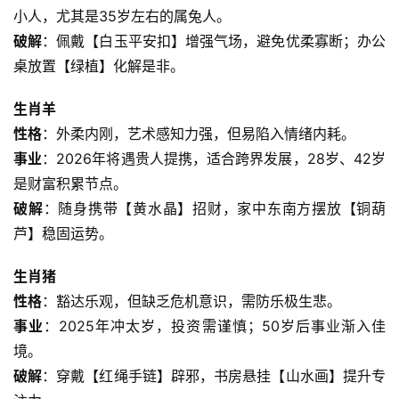
小人，尤其是35岁左右的属兔人。
破解
：佩戴【白玉平安扣】增强气场，避免优柔寡断；办公
桌放置【绿植】化解是非。
生肖羊
性格
：外柔内刚，艺术感知力强，但易陷入情绪内耗。
事业
：2026年将遇贵人提携，适合跨界发展，28岁、42岁
是财富积累节点。
破解
：随身携带【黄水晶】招财，家中东南方摆放【铜葫
芦】稳固运势。
生肖猪
性格
：豁达乐观，但缺乏危机意识，需防乐极生悲。
事业
：2025年冲太岁，投资需谨慎；50岁后事业渐入佳
境。
破解
：穿戴【红绳手链】辟邪，书房悬挂【山水画】提升专