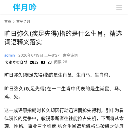
首页
古今诗词
旷日弥久(疾足先得)指的是什么生肖，精选
词语释义落实
admin
2026年6月9日 上午8:27
古今诗词
阅读 26
旷日弥久(疾足先得)指的是生肖鼠、生肖马、生肖鸡，
旷日弥久(疾足先得)在十二生肖中代表的是生肖鼠、马、
鸡、兔，
这一成语原指耗时长久却因行动迅速而抢先得利，引申为看
似漫长的竞争中，敏锐果断者往往能抢占先机，下面将从命
理、性格、事业三个维度,结合生肖运势解析与破解之法展