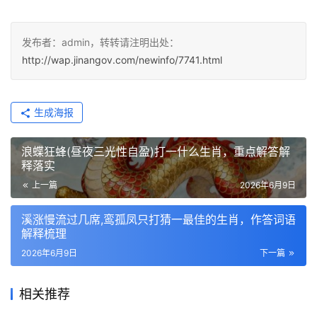
发布者：admin，转转请注明出处：
http://wap.jinangov.com/newinfo/7741.html
生成海报
浪蝶狂蜂(昼夜三光性自盈)打一什么生肖，重点解答解
释落实
上一篇
2026年6月9日
溪涨慢流过几席,鸾孤凤只打猜一最佳的生肖，作答词语
解释梳理
2026年6月9日
下一篇
相关推荐