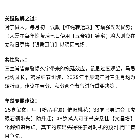
关键破解之道：
对于鼠人，每月初一佩戴【红绳转运珠】可增强先发优势；
马人需在每年惊蛰后七日使用【五帝钱】镇宅；鸡人则应在
立秋日更换【银质耳钉】以稳固气场，
共性警示：
三生肖皆需警惕久字带来的拖延效应，鼠忌过度观望，马忌
战线过长，鸡忌细节纠缠，2025年甲辰流年对三生肖均为
转折点，建议在春分、秋分两个节气进行重要决策。
年龄专属建议：
25岁鼠女宜用【粉晶手镯】催旺桃花；33岁马男适合【虎
眼石领带夹】助升迁；48岁鸡人可于书房悬挂【文昌塔】
化解知识焦虑，真正的疾足先得在于对时机的预判,而非盲
目争先。