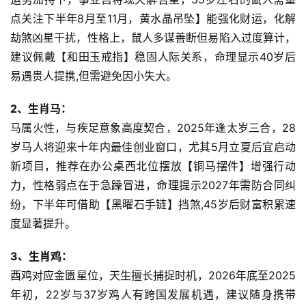
点关注下半年8月至11月，黄水晶吊坠】能强化财运，化解
劫煞凶星干扰，性格上，鼠人多谋善断但易陷入过度算计，
建议佩戴【和田玉戒指】稳固人际关系，命理显示40岁后
易遇贵人提携,但需避免因小失大。
2、生肖马：
马属火性，与疾足意象高度契合，2025年逢太岁三合，28
岁马人将迎来十年内最佳创业窗口，尤其5月立夏后宜启动
新项目，推荐在办公桌西北位摆放【铜马摆件】增强行动
力，性格弱点在于急躁冒进，命理提示2027年需防合同纠
纷，下半年可借助【黑曜石手链】挡煞,45岁后财富积累速
度显著提升。
3、生肖鸡：
酉鸡对应金匮星位，天生擅长捕捉时机，2026年底至2025
年初，22岁与37岁鸡人有跨国发展机遇，建议随身携带