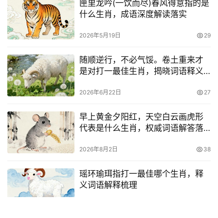
匣里龙吟(一饮而尽)春风得意指的是
什么生肖，成语深度解读落实
2026年5月19日
29
随顺逆行，不必气馁。卷土重来才
是对打一最佳生肖，揭晓词语释义
答案
2026年6月22日
27
早上黄金夕阳红，天空白云画虎形
代表是什么生肖，权威词语解答落
实
2026年8月2日
38
瑶环瑜珥指打一最佳哪个生肖，释
义词语解释梳理
2026年5月16日
66