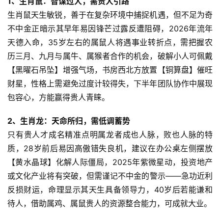
1、生肖鼠：智谋过人，需贵人引路
生肖鼠天生敏锐，善于在复杂环境中捕捉机遇，但不足为奇
不中金正暗示其早年易因锋芒过露反遭阻碍，2026年流年
天德入命，35岁左右的属鼠人将遇事业转折点，需把握农
历三月、九月与属牛、属猴者合作的机会，破解小人可佩戴
【黑曜石吊坠】增强气场，书房西北方放置【铜算盘】催旺
财星，性格上需避免过度计较得失，下半年团队协作中展现
包容心，方能赢得贵人青睐。
2、生肖龙：天命所归，需低调蓄势
只有贵人才成名精准点明属龙者成也人脉，败也人脉的特
质，28岁前后易因高傲错失良机，建议在办公桌左侧摆放
【黄水晶球】化解人际僵局，2025年紫微星动，投资地产
或文化产业将有突破，但需谨记不中金的警示——急功近利
反损财运，命理显示其天生具备领导力，40岁后若能谦和
待人，借助属鸡、属鼠贵人的资源整合能力，可成就大业。