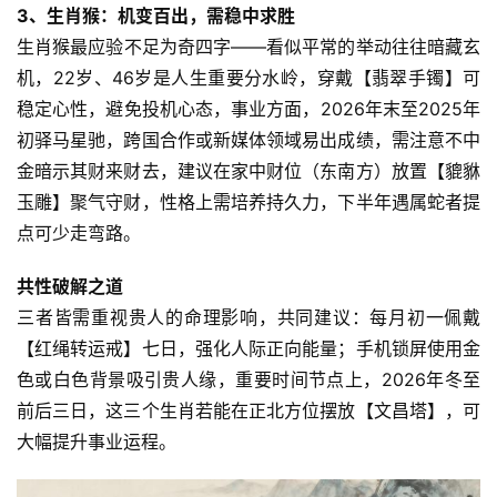
3、生肖猴：机变百出，需稳中求胜
生肖猴最应验不足为奇四字——看似平常的举动往往暗藏玄
机，22岁、46岁是人生重要分水岭，穿戴【翡翠手镯】可
稳定心性，避免投机心态，事业方面，2026年末至2025年
初驿马星驰，跨国合作或新媒体领域易出成绩，需注意不中
金暗示其财来财去，建议在家中财位（东南方）放置【貔貅
玉雕】聚气守财，性格上需培养持久力，下半年遇属蛇者提
点可少走弯路。
共性破解之道
三者皆需重视贵人的命理影响，共同建议：每月初一佩戴
【红绳转运戒】七日，强化人际正向能量；手机锁屏使用金
色或白色背景吸引贵人缘，重要时间节点上，2026年冬至
前后三日，这三个生肖若能在正北方位摆放【文昌塔】，可
大幅提升事业运程。