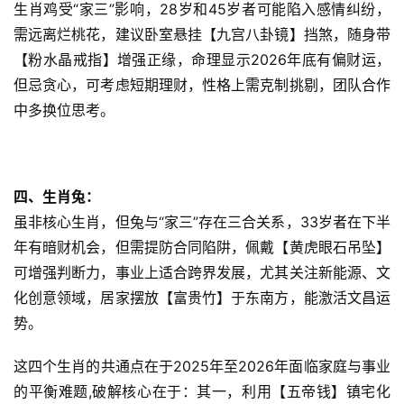
生肖鸡受“家三”影响，28岁和45岁者可能陷入感情纠纷，
需远离烂桃花，建议卧室悬挂【九宫八卦镜】挡煞，随身带
【粉水晶戒指】增强正缘，命理显示2026年底有偏财运，
但忌贪心，可考虑短期理财，性格上需克制挑剔，团队合作
中多换位思考。
四、生肖兔：
虽非核心生肖，但兔与“家三”存在三合关系，33岁者在下半
年有暗财机会，但需提防合同陷阱，佩戴【黄虎眼石吊坠】
可增强判断力，事业上适合跨界发展，尤其关注新能源、文
化创意领域，居家摆放【富贵竹】于东南方，能激活文昌运
势。
这四个生肖的共通点在于2025年至2026年面临家庭与事业
的平衡难题,破解核心在于：其一，利用【五帝钱】镇宅化