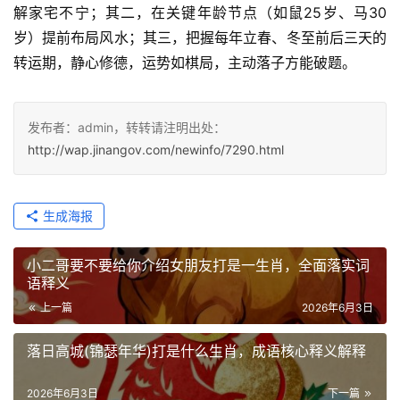
解家宅不宁；其二，在关键年龄节点（如鼠25岁、马30
岁）提前布局风水；其三，把握每年立春、冬至前后三天的
转运期，静心修德，运势如棋局，主动落子方能破题。
发布者：admin，转转请注明出处：
http://wap.jinangov.com/newinfo/7290.html
生成海报
小二哥要不要给你介绍女朋友打是一生肖，全面落实词
语释义
上一篇
2026年6月3日
落日高城(锦瑟年华)打是什么生肖，成语核心释义解释
2026年6月3日
下一篇