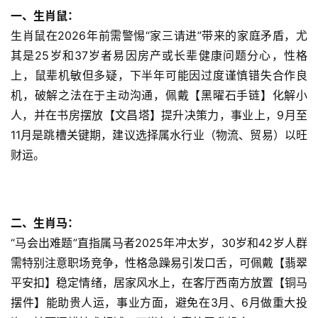
一、生肖鼠：
生肖鼠在2026年前需警惕“家三请进”带来的家庭矛盾，尤
其是25岁和37岁者易因房产或长辈健康问题分心，性格
上，鼠辈机敏但多疑，下半年可能因过度谨慎错失合作良
机，破解之法在于主动沟通，佩戴【黑曜石手链】化解小
人，并在书房摆放【文昌塔】提升决策力，事业上，9月至
11月是跳槽关键期，建议选择属水行业（物流、贸易）以旺
财运。
二、生肖马：
“马会出难题”直指属马者2025年冲太岁，30岁和42岁人群
需特别注意职场竞争，性格急躁易引发口舌，可佩戴【翡翠
平安扣】稳定情绪，居家风水上，在客厅西南方放置【铜马
摆件】能助贵人运，事业方面，避免在3月、6月做重大投