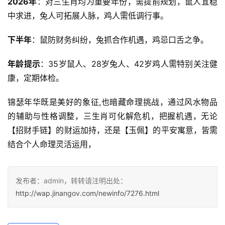
2026年
：对三生肖均为重要年份，需提前规划，鼠人宜稳
中求进，兔人可拓展人脉，鸡人需低调行事。
下半年
：鼠防财务纠纷，兔抓合作机遇，鸡忌口舌之争。
年龄提示
：35岁鼠人、28岁兔人、42岁鸡人需特别关注健
康，定期体检。
锦瑟年华既是美好的象征,也暗藏命理挑战，通过风水物品
的辅助与性格调整，三生肖可化解危机，把握机遇，无论
【招财手链】的财运加持，还是【玉佩】的平安寓意，皆需
结合个人命理灵活运用，
发布者：admin，转转请注明出处：
http://wap.jinangov.com/newinfo/7276.html