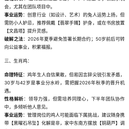
会，尤其在团队项目中。
事业运势
：创意行业（如设计、艺术）的兔人运势上扬，但
需防小人妒忌，推荐佩戴【翡翠手镯】护身，或在书房放置
【文昌塔】提升灵感。
破解之法
：2026年夏季避免签署长期合约；50岁前后可转
向公益事业，积累福报。
三、生肖鸡：
命理特征
：鸡年生人自信果敢，但易因言辞尖锐引发矛盾，
30岁与42岁是事业分水岭，需把握2026年秋季的晋升机
遇。
性格解析
：领导力强，但需培养同理心，下半年团队协作
中，多倾听他人意见。
事业运势
：管理岗位的鸡人可能面临下属挑战，建议随身携
带【黑曜石吊坠】化解是非，家中东南方摆放【铜葫芦】调