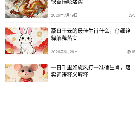
快答揭晓落实
2026年7月19日
5
蔽日干云的最佳生肖什么，仔细诠
释解释落实
2026年6月29日
15
一日千里如旋风打一准确生肖，落
实词语释义解释
2026年7月30日
20
漠漠雾中如衣絧，留连话与方经宿
是什么生肖,精准快答揭晓落实
2026年7月1日
4