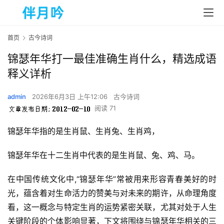
首页
古今诗词
锦瑟年华打一最佳准确生肖什么，精选成语
释义详析
admin
2026年6月3日 上午12:06
古今诗词
阅读 71
锦瑟年华指的是生肖鼠、生肖兔、生肖鸡，
锦瑟年华在十二生肖中代表的是生肖鼠、兔、鸡、马。
在中国传统文化中,“锦瑟年华”常被用来形容青春美好的时
光，蕴含着对生命活力的赞美与对未来的期许，从命理角度
看，这一概念与特定生肖的运势紧密关联，尤其对处于人生
关键阶段的个体影响显著，下文将围绕与锦瑟年华相关的三