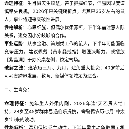
命理特征
：生肖鼠天生聪慧，善于把握细节，但易因过度谨
慎错失良机，2026年是关键转折点，尤其是35岁左右的鼠
人，事业将迎来突破性进展。
性格解析
：心思细腻，但偶尔优柔寡断，下半年需注意人际
关系，避免因小分歧影响合作。
事业运势
：从事金融、策划类工作的鼠人，下半年可能面临
竞争压力，建议佩戴【黄水晶戒指】增强决断力，或摆放
【紫晶洞】于办公桌左侧，稳定气场。
破解之法
：逢农历三月、九月，避免重大投资；40岁前后
可考虑跨界发展，教育、新媒体领域尤为适合。
二、生肖兔：
命理特征
：兔年生人外柔内刚，2026年逢“天乙贵人”加
持，28岁至45岁群体易遇伯乐提携，需警惕农历七月“冲太
岁”带来的波动。
性格解析
：温和但缺乏主动性，下半年需主动争取展示机