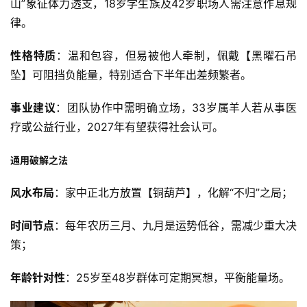
山”象征体力透支，18岁学生族及42岁职场人需注意作息规
律。
性格特质
：温和包容，但易被他人牵制，佩戴【黑曜石吊
坠】可阻挡负能量，特别适合下半年出差频繁者。
事业建议
：团队协作中需明确立场，33岁属羊人若从事医
疗或公益行业，2027年有望获得社会认可。
通用破解之法
风水布局
：家中正北方放置【铜葫芦】，化解“不归”之局；
时间节点
：每年农历三月、九月是运势低谷，需减少重大决
策；
年龄针对性
：25岁至48岁群体可定期冥想，平衡能量场。