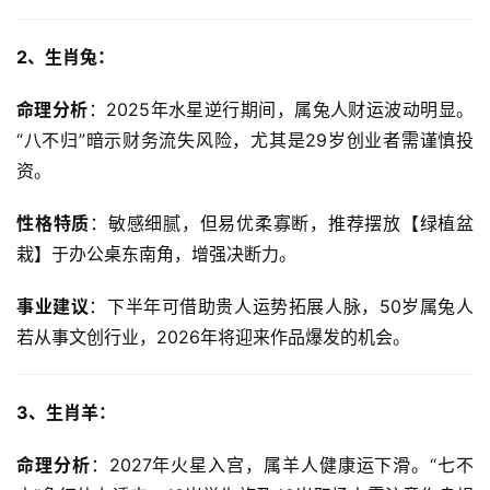
2、生肖兔：
命理分析
：2025年水星逆行期间，属兔人财运波动明显。
“八不归”暗示财务流失风险，尤其是29岁创业者需谨慎投
资。
性格特质
：敏感细腻，但易优柔寡断，推荐摆放【绿植盆
栽】于办公桌东南角，增强决断力。
事业建议
：下半年可借助贵人运势拓展人脉，50岁属兔人
若从事文创行业，2026年将迎来作品爆发的机会。
3、生肖羊：
命理分析
：2027年火星入宫，属羊人健康运下滑。“七不