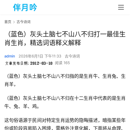
首页
古今诗词
（蓝色）灰头土脑七不山八不归打一最佳生
肖生肖，精选词语释义解释
admin
2026年6月1日 下午11:33
古今诗词
阅读 165
（蓝色）灰头土脑七不山八不归指的是生肖牛、生肖兔、生
肖羊，
（蓝色）灰头土脑七不山八不归在十二生肖中代表的是生肖
牛、兔、羊、鸡。
这句俗语源于民间对特定生肖运势的隐晦描述，暗指某些年
份或阶段容易陷入困境，需格外注意化解，下面将从命理、