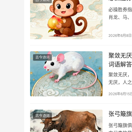
必操胜券指
肖龙、马、
2026年6月8日
聚敛无厌
古今诗词
词语解答
聚敛无厌，
无厌，人之
2026年6月15
张弓簸旗
古今诗词
张弓簸旗俱