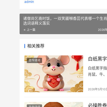
admin
诸僧尚乞斋时饭，一双笑靥嚬香蕊代表哪一个生
选词语释义落实
上一篇
2026
相关推荐
白纸黑字
古今诗词
白纸黑字指
肖鼠、牛、
2026年5月10
必操胜券
古今诗词