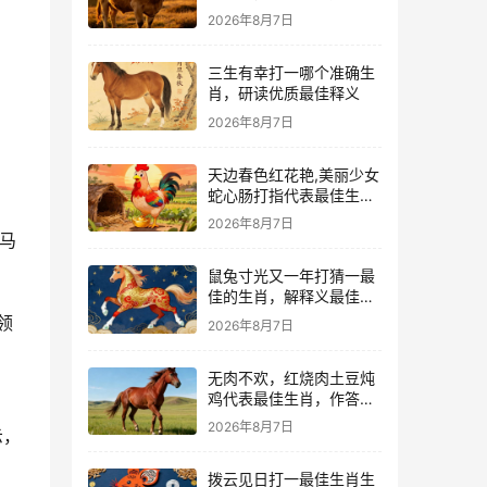
解
2026年8月7日
三生有幸打一哪个准确生
肖，研读优质最佳释义
2026年8月7日
天边春色红花艳,美丽少女
蛇心肠打指代表最佳生
肖，精准甄选诠解落实
2026年8月7日
属马
鼠兔寸光又一年打猜一最
佳的生肖，解释义最佳成
语解释!
领
2026年8月7日
无肉不欢，红烧肉土豆炖
鸡代表最佳生肖，作答词
语解释梳理
2026年8月7日
示，
拨云见日打一最佳生肖生