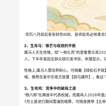
 农历八月前后易有财务纠纷，投资前务必核查合同
2、生肖马：锋芒与收敛的平衡
属马人天生热情，但“一枪扎死”的意象警示其202
人，下半年易因言辞尖锐引发冲突，命理显示，5
性格上,属马人需培养耐心，可佩戴【绿松石手链
域，推荐在家中东南方放置【铜马摆件】，象征“马
3、生肖鸡：竞争中的破局之道
“杨六郎”在典故中代表权威，而属鸡人2026年
7月土星逆行期间需谨防暗算，可随身携带【五帝钱