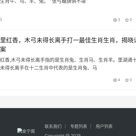
中代表的是生肖牛、马、羊、兔。 “张弓簸旗俱不堪”
日
3
0
里红香，木弓未得长离手打一最佳生肖生肖，揭晓
案
红香,木弓未得长离手指的是生肖兔、生肖马、生肖羊。里湖通
未得长离手在十二生肖中代表的是生肖兔、马
4
0
联系我们
专题列表
用户列表
Copyright @ 2025