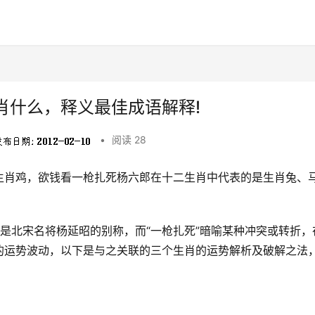
肖什么，释义最佳成语解释!
•
阅读 28
生肖鸡，欲钱看一枪扎死杨六郎在十二生肖中代表的是生肖兔、
”是北宋名将杨延昭的别称，而“一枪扎死”暗喻某种冲突或转折，
的运势波动，以下是与之关联的三个生肖的运势解析及破解之法