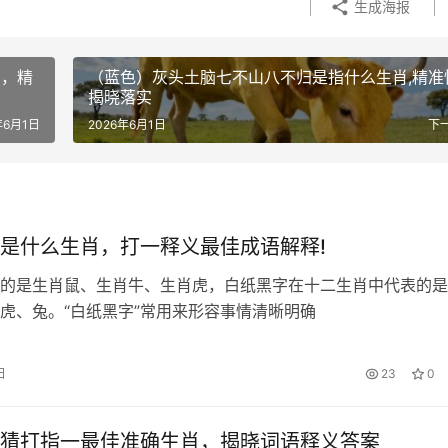
生成海报
肖，精
（蓝色）灰头土脑七不山八不归是指什么生肖,精准
揭晓落实
年6月1日
2026年6月1日
下
是什么生肖，打一释义最佳成语解释!
的是生肖鼠、生肖牛、生肖虎，白纸黑字在十二生肖中代表的是
虎、兔。“白纸黑字”常用来形容事情清晰明确
日
23
0
猜打指一最佳准确生肖，揭晓词语释义答案