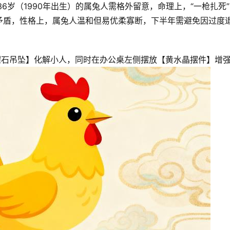
36岁（1990年出生）的属兔人需格外留意，命理上，“一枪扎死
矛盾，性格上，属兔人温和但易优柔寡断，下半年需避免因过度
黑曜石吊坠】化解小人，同时在办公桌左侧摆放【黄水晶摆件】增