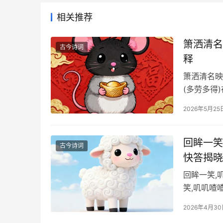
相关推荐
箫洒清名
古今诗词
释
箫洒清名映
(多劳多得
2026年5月25
回眸一笑
古今诗词
快答揭晓
回眸一笑,
笑,叽叽喳
2026年4月3