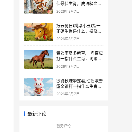
佳最佳生肖，成语释义作
答揭晓
2026年8月7日
拨云见日(跳梁小丑)指一
正确生肖是什么，揭晓词
语释义答案
2026年8月7日
春郊雨尽多新草,一呼百应
打一指什么生肖，词语解
释落实释义
2026年8月7日
欲待秋塘擎露看,动摇歌善
露金钿打一指什么生肖，
猜一词语释义解释
2026年8月7日
最新评论
暂无评论