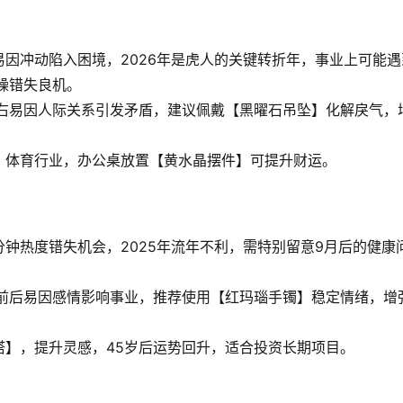
因冲动陷入困境，2026年是虎人的关键转折年，事业上可能遇
躁错失良机。
左右易因人际关系引发矛盾，建议佩戴【黑曜石吊坠】化解戾气，
、体育行业，办公桌放置【黄水晶摆件】可提升财运。
钟热度错失机会，2025年流年不利，需特别留意9月后的健康
岁前后易因感情影响事业，推荐使用【红玛瑙手镯】稳定情绪，增
塔】，提升灵感，45岁后运势回升，适合投资长期项目。