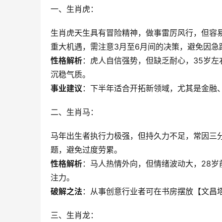
一、生肖虎：
生肖虎天生具有冒险精神，做事雷厉风行，但容易
重大机遇，需注意3月至6月间的决策，避免因急
性格解析
：虎人自信强势，但缺乏耐心，35岁
沉稳气质。
事业建议
：下半年适合开拓新领域，尤其是金融
二、生肖马：
马年出生者执行力极强，但持久力不足，常因三分
题，避免过度劳累。
性格解析
：马人热情外向，但情绪波动大，28
注力。
破解之法
：从事创意行业者可在书房摆放【文昌
三、生肖龙：