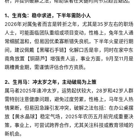
析，并提供破解之法，帮助读者在关键时间节点趋吉避凶。  
1、生肖兔：稳中求进，下半年需防小人
2026年对属兔者而言是转折之年，尤其是35岁左右的职场
人士，可能面临团队重组或项目变动，性格上，兔年生人通
常细腻温和，但易因优柔寡断错失良机，下半年火星逆行期
间，建议佩戴【黑曜石手链】化解口舌是非，同时在家中东
南角放置【铜葫芦】增强贵人运，事业方面，9月至11月是
跳槽黄金期，需谨慎评估合作方资质。  
2、生肖马：冲太岁之年，主动破局为上策
属马者2025年逢冲太岁，运势起伏较大，28岁和42岁人群
需特别注意健康问题，避免过度劳累，性格上，马年生人热
情果断，但易因急躁引发冲突，破解之法包括：在办公桌摆
放【黄水晶球】稳定气场，2025年农历五月前完成重要决
策，事业上，可尝试跨界合作，尤其关注科技或教育领域的
新机会。  