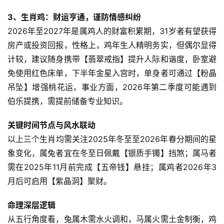
3、生肖鸡：财运亨通，谨防情感纠纷
2026年至2027年是属鸡人的财富积累期，31岁者有望获得
房产或投资回报，性格上，鸡年生人精明务实，但偶尔显得
计较，建议随身携带【翡翠戒指】提升人际和谐度，卧室避
免使用红色床单，下半年金星入宫时，单身者可通过【粉晶
吊坠】增强桃花运，事业方面，2026年第二季度可能遇到
伯乐提携，需提前储备专业知识。  
关键时间节点与风水联动
以上三个生肖均需关注2025年冬至至2026年春分期间的星
象变化，属兔者宜在冬至日佩戴【银质手镯】挡煞；属马者
需在2025年11月前完成【五帝钱】悬挂；属鸡者2026年3
月后可启用【紫晶洞】聚财。  
命理深层逻辑
从五行角度看，兔属木需水火调和，马属火需土金制衡，鸡