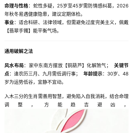
命理与性格
：蛇性多疑，25岁至45岁需防情感纠葛，2026
年秋冬易遇健康隐患，建议定期体检。
事业
：适合科研、法律领域，但需避免过度完美主义，佩戴
【翡翠手镯】能平衡气场。  
通用破解之法
风水布局
：家中东南方摆放【铜葫芦】化解煞气；  
关键节
点
：逢农历三月、九月需低调行事；  
年龄提示
：30岁、48
岁为运势低谷，宜静不宜动。  
入木三分的生肖需善用智慧，避免陷入自我消耗，结合命理
调整，方能趋吉避凶，