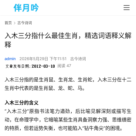
首页
古今诗词
入木三分指什么最佳生肖，精选词语释义解
释
admin
2026年5月29日 下午11:51
古今诗词
阅读 47
入木三分指的是生肖鼠、生肖龙、生肖蛇，入木三分在十二
生肖中代表的是生肖鼠、龙、蛇、马。  
入木三分的含义
“入木三分”原指书法笔力遒劲，后比喻见解深刻或描写生
动，在命理学中，它暗喻某些生肖具备洞察力强、思维缜密
的特质，但若运势失衡，也可能陷入“钻牛角尖”的困境。  