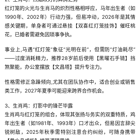
红灯笼的火光与生肖马的炽烈性格相呼应，马年出生者（如
1990年、2002年）行动力强，但易冲动，2026年是其情
感关键期，单身者可通过悬挂【双喜红灯笼挂饰】催旺桃
花，已婚者需避免因琐事争执。  
事业上,马遇“红灯笼”象征“光明在前”，但需防“灯油耗尽”
——过度消耗精力，推荐28岁前后使用【黑曜石手链】挡
煞聚能，办公室摆放【文昌塔】提升专注力。  
性格需修正急躁倾向,尤其在团队协作中，适合创业或销售
类工作，2027年夏季可能迎来跨界合作机会。  
3、生肖鸡：灯影中的锋芒毕露
生肖鸡与红灯笼的组合，体现其张扬与务实的双重特质，鸡
年出生者（如1981年、1993年）口才出众，但易因言辞尖
锐树敌，2025年秋季需特别注意合约纠纷，可随身携带