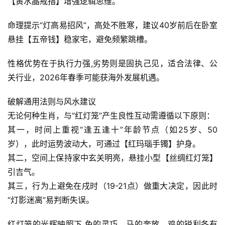
【黄水晶戒指】增强逻辑思维。  
命理提示“灯高易招风”，高处不胜寒，建议40岁前后在卧室
悬挂【五帝钱】稳家宅，避免频繁跳槽。  
性格优势在于执行力强,劣势则是固执己见，适合法律、公
关行业，2026年春季可能获海外发展机遇。  
破解通用法则与风水建议
无论何种生肖，与“红灯笼”产生良性互动需遵循以下原则：
其一，时间上重视“逢五逢十”年龄节点（如25岁、50
岁），此时运势波动大，可通过【红玛瑙手镯】护身。
其二，空间上保持家中玄关明亮，悬挂小型【丝绸红灯笼】
引吉气。
其三，行为上避免在戌时（19-21点）做重大决定，因此时
“灯影迷离”易判断失误。  
红灯笼的光辉映照下,兔的灵巧、马的奔放、鸡的锐利各有