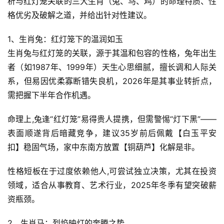
析与红灯笼关联的三大生肖（兔、马、鸡）的命理特质、性
格优劣及破解之道，并给出针对性建议。  
1、生肖兔：红灯笼下的温润如玉
生肖兔与红灯笼的关联，源于其温和包容的性格，兔年出生
者（如1987年、1999年）天生心思细腻，擅长调和人际关
系，但易因优柔寡断错失良机，2026年是其事业转折点，
需把握下半年合作机遇。  
命理上,兔逢“红灯笼”易得贵人提携，但需警惕“灯下黑”——
表面顺遂背后暗藏竞争，建议35岁前后佩戴【白玉平安
扣】稳固气场，家中东南方放置【铜葫芦】化解是非。  
性格短板在于过度依赖他人,可尝试独立决策，尤其在投资
领域，适合从事教育、艺术行业，2025年冬季有望突破薪
资瓶颈。  
2、生肖马：烈焰映灯的奔腾之势