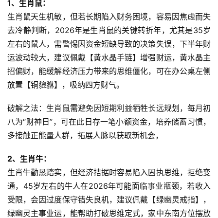
1、生肖鼠：
生肖鼠天生机敏，但若长期陷入财务困境，容易因焦虑而失
去冷静判断，2026年是生肖鼠的关键转折年，尤其是35岁
左右的鼠人，需警惕因资金短缺导致的决策失误，下半年财
运波动较大，建议佩戴【黄水晶手链】增强财运，黄水晶主
招偏财，能缓解经济压力带来的思维僵化，可在办公桌左侧
放置【铜貔貅】，吸纳四方财气。
破解之法：生肖鼠需避免因短期利益牺牲长远规划，每月初
八为“财神日”，可在此日存一笔小额资金，培养储蓄习惯，
多接触正能量人群，拓展人脉以获取新机会，
2、生肖牛：
生肖牛勤恳踏实，但经济拮据时容易陷入固执思维，拒绝变
通，45岁左右的牛人在2026年可能面临事业瓶颈，若收入
受限，会因过度保守错失良机，建议佩戴【绿幽灵戒指】，
绿幽灵主事业运，能帮助打破思维定式，家中东南方位摆放