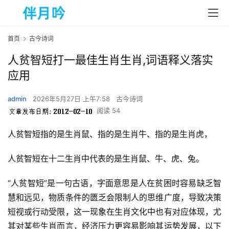
首页
古今诗词
人贫智短打一最佳生肖生肖,词语释义落实
应用
admin
2026年5月27日 上午7:58
古今诗词
阅读 54
人贫智短指的是生肖鼠、
指的是
生肖牛、
指的是
生肖虎，
人贫智短在十二生肖中代表的是生肖鼠、牛、虎、兔。
“人贫智短”是一句古语，字面意思是人在贫困时容易缺乏智
慧和远见，物质条件的匮乏会限制人的思维广度，导致决策
短视或行动受限，这一现象在生肖文化中也有对应体现，尤
其对某些生肖而言，经济压力更容易影响其运势发展，以下