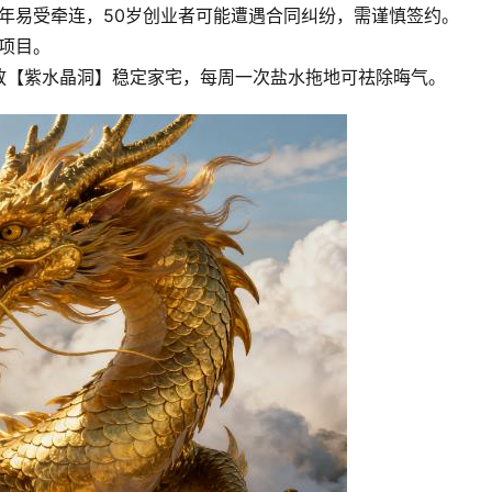
5年易受牵连，50岁创业者可能遭遇合同纠纷，需谨慎签约。
新项目。
放【紫水晶洞】稳定家宅，每周一次盐水拖地可祛除晦气。