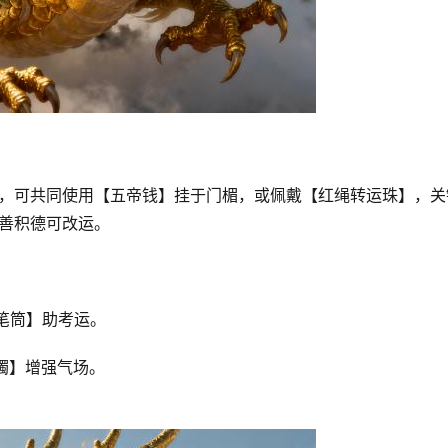
衡，可共同使用【五帝钱】挂于门楣，或佩戴【红绳转运珠】，关
行善积德可改运。
笔筒】助考运。
镯】增强气场。
，