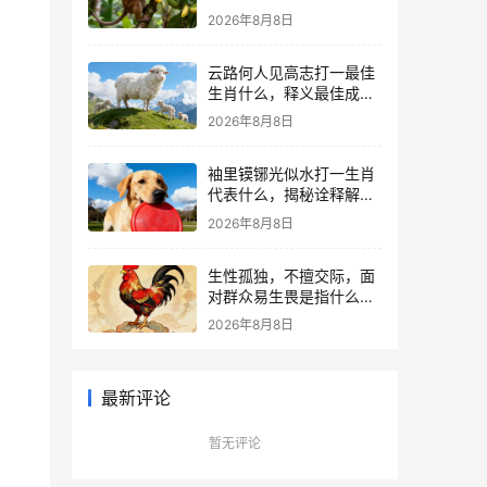
么，词语解答解析落实
2026年8月8日
云路何人见高志打一最佳
生肖什么，释义最佳成语
解释!
2026年8月8日
袖里镆铘光似水打一生肖
代表什么，揭秘诠释解析
落实
2026年8月8日
生性孤独，不擅交际，面
对群众易生畏是指什么生
肖，经典词语资询解释落
2026年8月8日
实
最新评论
暂无评论