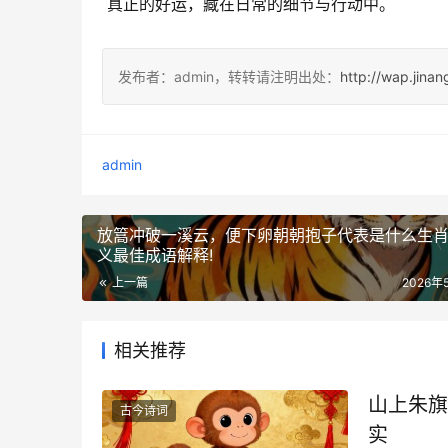
 真正的好运，藏在日常的细节与行动中。
发布者：admin，转转请注明出处：
http://wap.jina
admin
放篙冲破一溪云，便下卵朝朝抱子代表是什么生
义最佳成语解释!
上一篇
2026年
相关推荐
山上朱旗
古今诗词
实