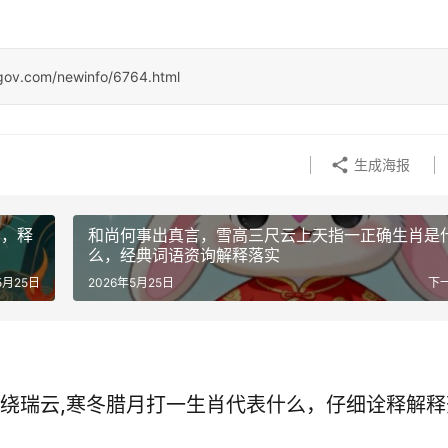
ngov.com/newinfo/6764.html
生成海报
肖，释
和尚何事出真言，雪高三尺云上天指一正确生肖是
么，经典词语资询解释落实
5月25日
2026年5月25日
下
绕瑞云,寒冬腊月打一生肖代表什么，仔细诠释解释