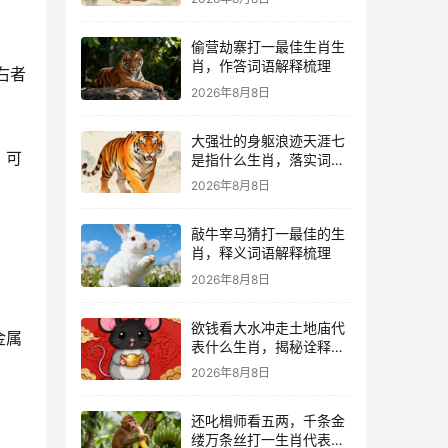
偷营劫寨打一最佳生肖生
肖，作答词语解释梳理
右者
2026年8月8日
大强壮的身躯浪迹天涯七
，可
是指什么生肖，落实词语
释义解释
2026年8月8日
敲牛宰马猜打一最佳的生
肖，释义词语解释梳理
2026年8月8日
欲钱看大水冲走土地庙代
金属
表什么生肖，揭秘诠释解
析落实
2026年8月8日
还叱楫师看五两，千条金
缕万条丝打一生肖代表什