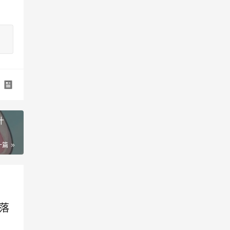
什
一篇
落