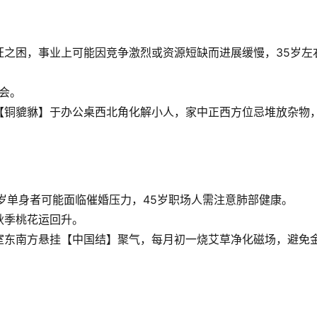
无旺之困，事业上可能因竞争激烈或资源短缺而进展缓慢，35岁左
机会。
【铜貔貅】于办公桌西北角化解小人，家中正西方位忌堆放杂物
岁单身者可能面临催婚压力，45岁职场人需注意肺部健康。
年秋季桃花运回升。
室东南方悬挂【中国结】聚气，每月初一烧艾草净化磁场，避免