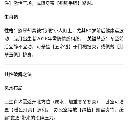
件】激活气场，或随身带【铜钱手链】聚财。  
生肖猪
性格
：憨厚却易被“狼眼”小人盯上，尤其50岁前后健康运波
动，腊月出生者2026年需防情感纠纷。  
关键节点
：冬至前
后宜静不宜动，可悬挂【五帝钱】于门楣挡灾，或佩戴【翡
翠玉佩】护身。  
共性破解之法
风水布局
三生肖均需避开北方位（属水，加重寒冬寒意），卧室可增
置【暖色灯具】调和。  办公室摆放【绿植】如富贵竹，缓
解“鼠眉”带来的琐碎压力。  