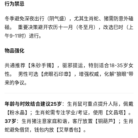
行为禁忌
冬季避免深夜出行（阴气盛），尤其生肖蛇、猪需防意外磕
碰。  重要决策避开农历十一月（冬至月），改选巳时（上
午9-11时）进行。  
物品强化
共通推荐【朱砂手镯】，驱邪提运，特别适合18-35岁女
性。  男性可选【虎眼石印章】，增强权威，化解“狼眼”带
来的争议。  
年龄与时效结合建议
25岁
：生肖鼠可重点提升人际，佩戴
【粉水晶】；生肖蛇需专注学业/考证，使用【文昌塔】。  
37岁
：生肖猪注意家庭和谐，客厅放置【铜葫芦】；生肖
蛇避免借贷，钱包内放【艾草香包】。