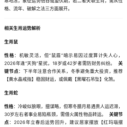
寒地冻，象征运势低谷或蛰伏期，若二者关联生肖，需从性
格、流年、破解之法三方面展开。  
相关生肖运势解析
生肖鼠
性格
：机敏灵活，但“鼠眉”暗示易因过度算计失人心，
2026年逢“天狗”星扰，18岁或42岁者需防财务纠纷。  
关
键节点
：下半年注意合作关系，冬季避免重大投资，推荐
【黄水晶戒指】稳固财运，或佩戴【黑曜石吊坠】化煞。  
生肖蛇
性格
：冷峻似狼眼，擅谋略，但寒冬腊月易遇贵人运迟滞，
30岁左右者事业易陷瓶颈，需借火属性物品转运。  
关键节
点
：2026年立春后运势回升，建议居家摆放【红玛瑙摆