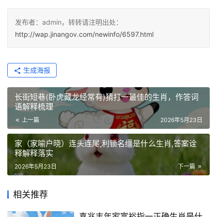
发布者：admin，转转请注明出处：
http://wap.jinangov.com/newinfo/6597.html
生成海报
长街短巷(卧虎藏龙经常有)猜打一最佳的生肖，作答词
语解释梳理
上一篇
2026年5月23日
家（家喻户晓）连头连尾,利锁名缰是什么生肖,答案诠
释解释落实
2026年5月23日
下一篇
相关推荐
喜兆丰年家富裕指一正确生肖是什