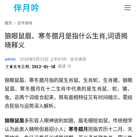
首页
古今诗词
狼眼鼠眉、寒冬腊月是指什么生肖,词语揭
晓释义
admin
2026年5月23日 上午9:09
古今诗词
阅读 15
狼眼鼠眉、寒冬腊月指的是生肖鼠、生肖蛇、生肖猪，狼眼
鼠眉、寒冬腊月在十二生肖中代表的是生肖鼠、蛇、猪、
兔，这两个词组合起来，既有面相特征又有时间暗示，需结
合民俗与运势深入解析。  
狼眼鼠眉
多形容人眼神锐利如狼，眉毛细短如鼠，传统相学
认为此类人精明但易招小人；
寒冬腊月
则指农历十二月，天