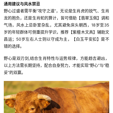
通用建议与风水禁忌
野心过盛者需平衡“攻守之道”，无论是生肖虎的锐气、生肖
龙的抱负，还是生肖蛇的算计，皆可借助【翡翠玉佩】调和
气场，风水上忌卧室杂乱，尤其避免床头朝西，18岁至35
岁的年轻群体可侧重提升学识，推荐【紫檀木文具】辅助文
昌运；50岁左右人士则以守成为主，【白玉平安扣】是不
错的选择。
野心是双刃剑,结合生肖特性与运势规律，方能趋吉避凶，
以上方法需长期坚持，配合自身努力，才能实现“野心”与“稳
妥”的双赢。