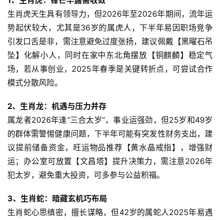
生肖虎天生具有领导力，但2026年至2026年期间，流年运
势起伏较大，尤其是36岁的属虎人，下半年易因职场竞争
引发口舌是非，需注意避免过度张扬，建议佩戴【黑曜石吊
坠】化解小人，同时在家中东北角摆放【铜麒麟】稳定气
场，若从事创业，2025年春季是关键转折点，可尝试合作
模式分散风险。
2、生肖龙：机遇与压力并存
属龙者2026年逢“三合太岁”，事业运强劲，但25岁和49岁
的群体需警惕健康问题，下半年可能有突发性财务支出，建
议提前储备资金，旺运物品推荐【黄水晶戒指】，增强财
运；办公室可放置【文昌塔】提升决策力，需注意2026年
犯太岁，避免重大投资，可多参与公益积福。
3、生肖蛇：暗藏玄机巧布局
生肖蛇心思缜密，擅长谋略，但42岁的属蛇人2025年易遇