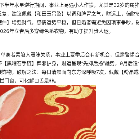
，下半年水星逆行期间，事业上易遇小人作祟，尤其是32岁的属
反复，建议佩戴【和田玉吊坠】以调和脾胃之气，财运上，偏财
摆件】增强财气，感情运势平稳，但已婚者需避免因琐事争吵，
026年立春后多穿绿色系衣物，有助于提升贵人运。
5岁单身者易陷入暧昧关系，事业上夏季后会有新机会，但需警惕
【黑曜石手链】辟邪护身，财运呈现“先抑后扬”趋势，9月后适
装饰物，破解之法：每日清晨面向东方深呼吸7次，佩戴【粉晶戒
擦拭门窗，可化解口舌是非。