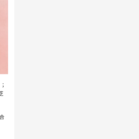
）；
芝
合