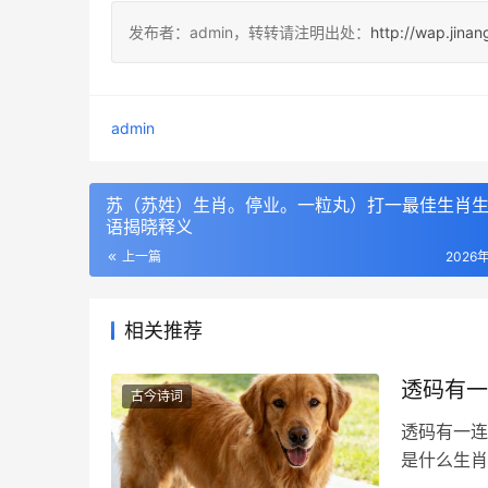
发布者：admin，转转请注明出处：
http://wap.jina
admin
苏（苏姓）生肖。停业。一粒丸）打一最佳生肖生
语揭晓释义
上一篇
2026
相关推荐
透码有一
古今诗词
透码有一连
是什么生肖