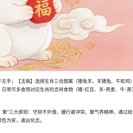
于左手；【玉佩】选择生肖三合图案（猪兔羊、羊猪兔、牛蛇鸡
日常可多食用对应生肖的吉祥食物（猪-红豆、羊-燕麦、牛-黑
缓、聚”三大原则：守财不外借、缓行避冲突、聚气养精神，通过结
转危为安，逢凶化吉。