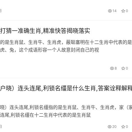
日
14
0
打猜一准确生肖,精准快答揭晓落实
的是生肖鼠、生肖牛、生肖虎，蔽聪塞明在十二生肖中代表的是
虎、兔，这个成语形容一个人故意封闭自己的视
8
0
户晓）连头连尾,利锁名缰是什么生肖,答案诠释解
晓）连头连尾,利锁名缰指的是生肖鼠、生肖牛、生肖虎，家（
连尾,利锁名缰在十二生肖中代表的是生肖鼠
日
20
0