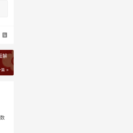
面解
一篇
数