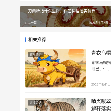
一刀两断指什么生肖，作答词语落实解释
上一篇
2026年5月7日 上
相关推荐
青衣乌帽
古今诗词
青衣乌帽指
肖鼠、牛、
2026年8月1日
晴岚暖翠
古今诗词
解释落实