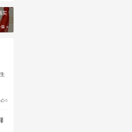
落实
一篇
生
0
释