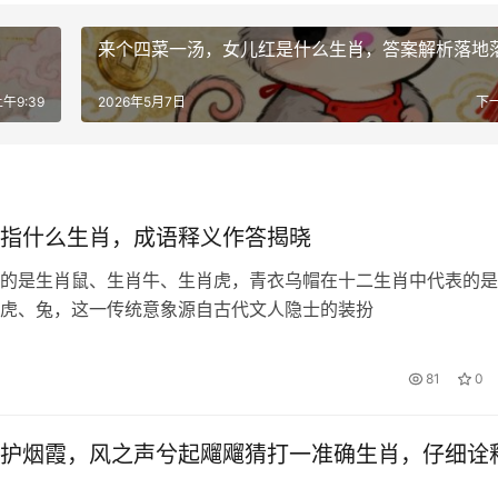
来个四菜一汤，女儿红是什么生肖，答案解析落地
午9:39
2026年5月7日
下
指什么生肖，成语释义作答揭晓
的是生肖鼠、生肖牛、生肖虎，青衣乌帽在十二生肖中代表的是
虎、兔，这一传统意象源自古代文人隐士的装扮
81
0
护烟霞，风之声兮起飗飗猜打一准确生肖，仔细诠