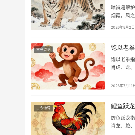
晴岚暖翠护
烟霞，风之
2026年8月2日
饱以老拳
古今诗词
饱以老拳指
肖虎、龙、
2026年7月11
鲤鱼跃龙
古今诗词
鲤鱼跃龙指