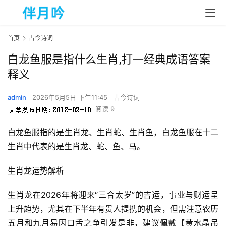
首页
古今诗词
白龙鱼服是指什么生肖,打一经典成语答案
释义
admin
2026年5月5日 下午11:45
古今诗词
阅读 9
白龙鱼服指的是生肖龙、生肖蛇、生肖鱼，白龙鱼服在十二
生肖中代表的是生肖龙、蛇、鱼、马。
生肖龙运势解析
生肖龙在2026年将迎来“三合太岁”的吉运，事业与财运呈
上升趋势，尤其在下半年有贵人提携的机会，但需注意农历
五月和九月易因口舌之争引发是非，建议佩戴【黄水晶吊