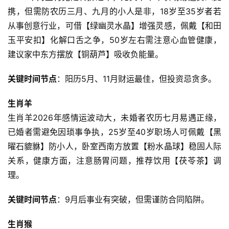
携，但需防农历三月、九月的小人是非，18岁至35岁者若
从事创意行业，可借【绿幽灵水晶】增强灵感，佩戴【和田
玉平安扣】化解口舌之争，50岁左右需注意心血管健康，
建议家中东方摆放【铜葫芦】吸收负能量。
关键时间节点
：阳历5月、11月财运最佳，但投资忌贪多。
生肖羊
生肖羊2026年感情运波动大，未婚者农历七月易遇正缘，
已婚者需避免因琐事争执，25岁至40岁职场人可佩戴【黑
曜石貔貅】防小人，卧室西南方放置【粉水晶球】稳固人际
关系，健康方面，注意肠胃问题，推荐饮用【茯苓茶】调
理。
关键时间节点
：9月后事业有突破，但需谨防合同陷阱。
生肖猴