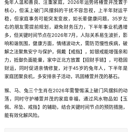
兔年人温和善良、注重家庭，2026年运势将椿萱并茂置于
核心，但溪上破门风摆斜的干扰不容忽视，上半年财运平
稳，但家庭事务可能突发变故，如长辈健康问题，35岁左
右的朋友需提前规划，避免财务压力，下半年事业机遇增
多，但关键时间节点在2026年7月，人际关系易生波折，影
响和谐氛围，健康方面，情绪波动大，需防范慢性疾病，破
解之法聚焦安宁与保护，佩戴【戒指】，如银戒能增强亲和
力，抵御负面能量，家中正北方放置【招财手链】，可稳固
财运，同时促进亲情修复，对于45岁的兔年人，下半年是
家庭团聚良机，多安排亲子活动，巩固椿萱并茂的基石。
猴、马、兔三个生肖在2026年需警惕溪上破门风摆斜的动
荡，同时守护椿萱并茂的家庭幸福，通过风水物品如【玉
佩、吊坠、戒指】的辅助，结合关键时间节点的预防措施，
能有效化解风险。