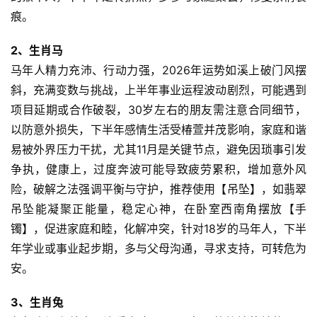
痕。
2、生肖马
马年人精力充沛、行动力强，2026年运势如溪上破门风摆
斜，充满变数与挑战，上半年事业运程波动剧烈，可能遇到
项目延期或合作破裂，30岁左右的朋友需注意合同细节，
以防意外损失，下半年感情生活受椿萱并茂影响，家庭和谐
易被外界压力干扰，尤其11月是关键节点，避免因琐事引发
争执，健康上，过度奔波可能导致疲劳累积，增加意外风
险，破解之法强调平衡与守护，推荐使用【吊坠】，如翡翠
吊坠能凝聚正能量，稳定心神，在卧室西南角摆放【手
镯】，促进家庭和睦，化解冲突，针对18岁的马年人，下半
年学业或事业起步期，多与父母沟通，寻求支持，可转危为
安。
3、生肖兔