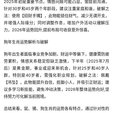
2025年初是重要节点，情感问题可能凸显，需提前沟通，
针对30岁和45岁两个年龄段，建议注重家庭和谐，破解之
法：使用【招财手镯】，此物能锁住财气，减少无谓开支，
并增强人际缘分；同时调整作息，增加户外活动以缓解压
力，2026年运势回升,提前布局可收获意外惊喜。
狗年生肖运势解析与破解
狗年出生者面临事业竞争加剧，财运中等偏下，健康需防疲
劳累积，情感关系稳定但缺乏激情，下半年（2025年7月
后）是黄金期，事业或迎来新机会，针对25岁和40岁人
群，特别是40岁者，需强化职业规划，破解之法：佩戴
【吊坠】，此物能提升自信，抵御小人，并吸引正财运；建
议多学习新技能，避免冲动决策，2026年整体运势向好,坚
持努力可化解当前困境。
总结来看，鼠、猪、狗生肖的运势各有特点，通过针对性的