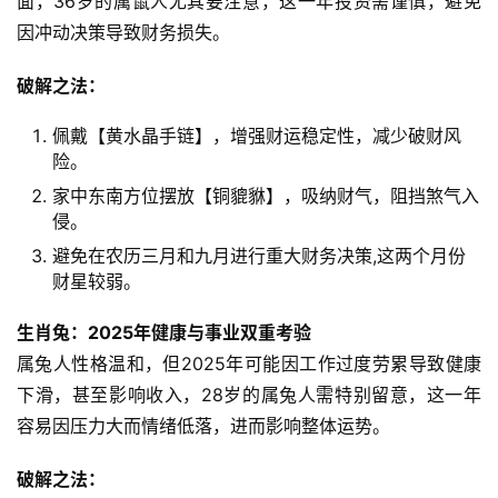
面，36岁的属鼠人尤其要注意，这一年投资需谨慎，避免
因冲动决策导致财务损失。
破解之法：  
佩戴【黄水晶手链】，增强财运稳定性，减少破财风
险。
家中东南方位摆放【铜貔貅】，吸纳财气，阻挡煞气入
侵。
避免在农历三月和九月进行重大财务决策,这两个月份
财星较弱。
生肖兔：2025年健康与事业双重考验
属兔人性格温和，但2025年可能因工作过度劳累导致健康
下滑，甚至影响收入，28岁的属兔人需特别留意，这一年
容易因压力大而情绪低落，进而影响整体运势。
破解之法：  