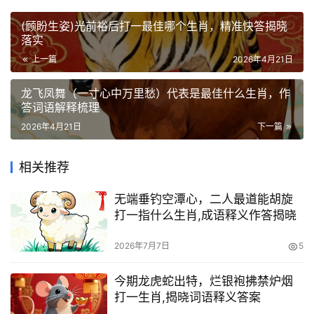
(顾盼生姿)光前裕后打一最佳哪个生肖，精准快答揭晓
落实
上一篇
2026年4月21日
龙飞凤舞（一寸心中万里愁）代表是最佳什么生肖，作
答词语解释梳理
2026年4月21日
下一篇
相关推荐
无端垂钓空潭心，二人最道能胡旋
打一指什么生肖,成语释义作答揭晓
2026年7月7日
5
今期龙虎蛇出特，烂银袍拂禁炉烟
打一生肖,揭晓词语释义答案