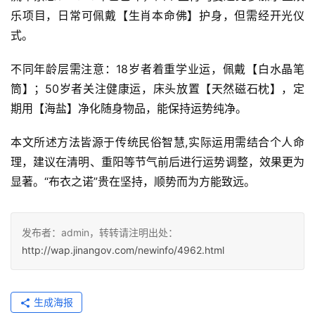
乐项目，日常可佩戴【生肖本命佛】护身，但需经开光仪
式。
不同年龄层需注意：18岁者着重学业运，佩戴【白水晶笔
筒】；50岁者关注健康运，床头放置【天然磁石枕】，定
期用【海盐】净化随身物品，能保持运势纯净。
本文所述方法皆源于传统民俗智慧,实际运用需结合个人命
理，建议在清明、重阳等节气前后进行运势调整，效果更为
显著。“布衣之诺”贵在坚持，顺势而为方能致远。
发布者：admin，转转请注明出处：
http://wap.jinangov.com/newinfo/4962.html
生成海报