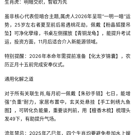
生肖虎：明暗交织，智取为先
虽非核心代表但暗合主题,属虎人2026年呈现“一明一暗”运
势，25岁左右者夏至前后易遇桃花劫，佩戴【粉晶狐狸吊
坠】可净化孽缘，书桌左侧摆放【青铜龙龟】，能提升考试
运，投资方面，11月后适合介入新能源领域。
特别提醒：2026年本命年需提前准备【化太岁锦囊】，农
历正月十五前完成安奉仪式。
通用化解之道
对于所有关联生肖,每月初一佩戴【朱砂手链】七日，能增
强“负重”耐力，家居布置中，玄关处悬挂【手工刺绣九鱼
图】，可转化负能量，重要谈判前，用【檀香木梳】梳理头
发49下，有助提升气场。
流年禁忌：2025年乙巳年，四个生肖均要避免参加水上娱