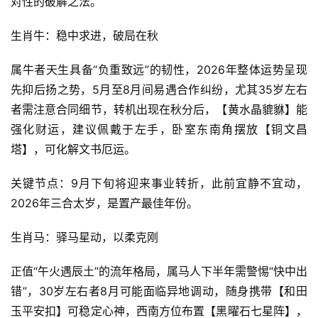
对性的破解之法。
生肖牛：稳中求进，破局在秋
属牛者天生具备“负重致远”的韧性，2026年整体运势呈现
先抑后扬之势，5月至8月间易遇合作纠纷，尤其35岁左右
者需注意合同细节，转机出现在秋分后，【黄水晶貔貅】能
强化财运，建议佩戴于左手，卧室东南角摆放【铜文昌
塔】，可化解文书厄运。
关键节点：9月下旬将迎来事业转折，此前宜静不宜动，
2026年三合太岁，是置产最佳年份。
生肖马：驿马星动，以柔克刚
正值“午火遇辰土”的流年格局，属马人下半年需警惕“快中出
错”，30岁左右者8月可能面临异地调动，随身携带【和田
玉平安扣】可稳定心神，西南方位布置【黑曜石七星阵】，