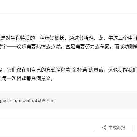
更是对生肖特质的一种精妙概括，通过分析鸡、龙、牛这三个生
哲学——欢乐需要热情去点燃，富足需要努力去积累，而成功则
，它们都在用自己的方式诠释着“金杯满”的真谛，这也提醒我
让每一次相逢都充满意义。
ngov.com/newinfo/4496.html
生成海报