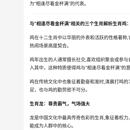
为“相逢尽看金杯满”的代表。  
与“相逢尽看金杯满”相关的三个生肖解析
生肖鸡
鸡在十二生肖中以华丽的外表和活跃的性格著称,
热闹场景高度契合。  
鸡年出生的人通常擅长社交,喜欢组织聚会或参
入其中，这种特质使得鸡与“相逢尽看金杯满”的意
鸡在传统文化中也象征着勤奋和准时,清晨打鸣的习
足，也与鸡的勤劳密不可分。  
生肖龙：尊贵霸气，气场强大
龙是中国文化中最具传奇色彩的生肖,象征着权
能成为人群中的核心。  