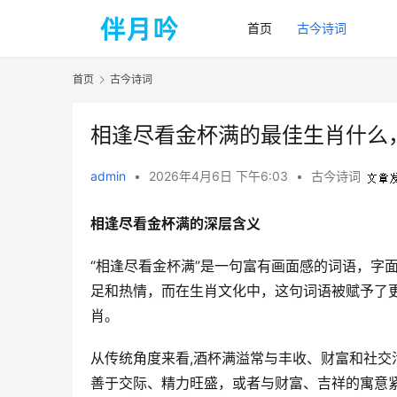
首页
古今诗词
首页
古今诗词
相逢尽看金杯满的最佳生肖什么
admin
•
2026年4月6日 下午6:03
•
古今诗词
相逢尽看金杯满的深层含义
“相逢尽看金杯满”是一句富有画面感的词语，字
足和热情，而在生肖文化中，这句词语被赋予了
肖。  
从传统角度来看,酒杯满溢常与丰收、财富和社
善于交际、精力旺盛，或者与财富、吉祥的寓意