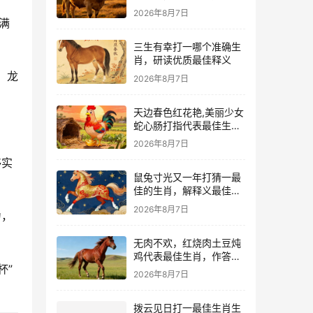
解
2026年8月7日
满
三生有幸打一哪个准确生
肖，研读优质最佳释义
，龙
2026年8月7日
天边春色红花艳,美丽少女
蛇心肠打指代表最佳生
肖，精准甄选诠解落实
2026年8月7日
够实
鼠兔寸光又一年打猜一最
佳的生肖，解释义最佳成
语解释!
2026年8月7日
力，
无肉不欢，红烧肉土豆炖
鸡代表最佳生肖，作答词
杯”
语解释梳理
2026年8月7日
拨云见日打一最佳生肖生