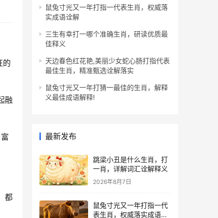
鼠兔寸光又一年打指一代表生肖，权威落
实成语诠解
三生有幸打一哪个准确生肖，研读优质最
佳释义
天边春色红花艳,美丽少女蛇心肠打指代表
征的
最佳生肖，精准甄选诠解落实
鼠兔寸光又一年打猜一最佳的生肖，解释
义最佳成语解释!
起融
最新发布
与富
跳梁小丑是什么生肖，打
一肖，详解词汇诠解释义
2026年8月7日
，都
鼠兔寸光又一年打指一代
表生肖，权威落实成语诠