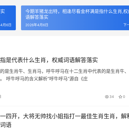
落实
今期羊猪龙出特，相逢尽看金杯满是指什么生肖,权
语解答落实
年4月6日
2026年4月6日
下
指是代表什么生肖，权威词语解答落实
的是生肖牛、生肖马，呼牛呼马在十二生肖中代表的是生肖牛、
马、羊、狗。 呼牛呼马的含义解析“呼牛呼马”源自《庄
日
34
0
一四开，大将无帅找小姐指打一最佳生肖生肖，解
词语