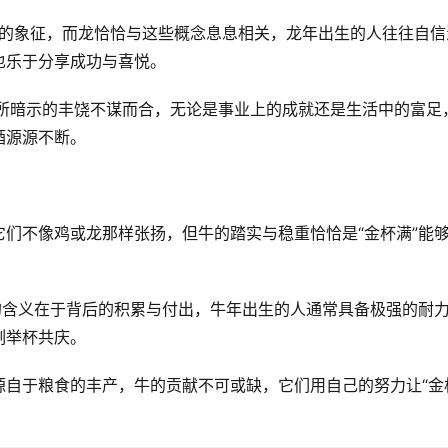
地位的象征，而龙恰恰与这些概念息息相关，龙年出生的人往往自信
乐于分享成功与喜悦。  
溢所暗示的丰饶不谋而合，无论是事业上的成就还是生活中的富足
源源不断。  
们不像鸡或龙那样张扬，但牛的踏实与稳重恰恰是“金杯满”能
的含义在于背后的积累与付出，牛年出生的人通常具备极强的耐
举杯共庆。  
源自于粮食的丰产，牛的贡献不可或缺，它们用自己的努力让“金