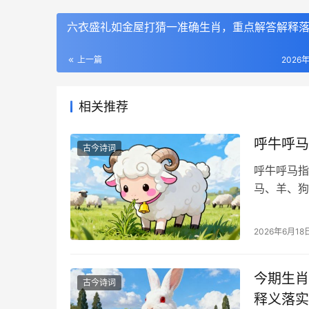
六衣盛礼如金屋打猜一准确生肖，重点解答解释
上一篇
2026
相关推荐
呼牛呼马
古今诗词
呼牛呼马指
2026年6月18
今期生肖
古今诗词
释义落实