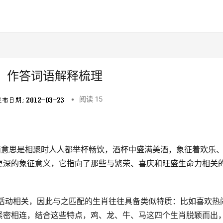
，作答词语解释梳理
•
阅读 15
面意思是相聚时人人都举杯畅饮，酒杯中盛满美酒，象征着欢乐
更深的象征意义，它指向了那些与繁荣、喜庆和旺盛生命力相关
交活动相关，因此与之匹配的生肖往往具备类似特质：比如喜欢热
紧密相连，结合这些特点，鸡、龙、牛、马这四个生肖脱颖而出